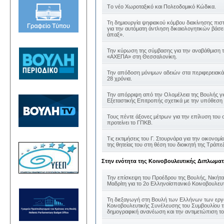
Tο νέο Χωροταξικό και Πολεοδομικό Κώδικα.
Τη δημιουργία ψηφιακού κόμβου διακίνησης πισ
για την αυτόματη άντληση δικαιολογητικών βάσε
άπαξ».
Την κύρωση της σύμβασης για την αναβάθμιση 
«ΑΧΕΠΑ» στη Θεσσαλονίκη.
Την απόδοση μόνιμων αδειών στα περιφερειακά
28 χρόνια.
Την απόρριψη από την Ολομέλεια της Βουλής γ
Εξεταστικής Επιτροπής σχετικά με την υπόθεσ
Τους πέντε άξονες μέτρων για την επίλυση του 
προτείνει το ΓΠΚΒ.
Τις εκτιμήσεις του Γ. Στουρνάρα για την οικονομ
της θητείας του στη θέση του διοικητή της Τράπε
Στην ενότητα της Κοινοβουλευτικής Διπλωματ
Την επίσκεψη του Προέδρου της Βουλής, Νικήτ
Μαδρίτη για το 2ο Ελληνοϊσπανικό Κοινοβουλευ
Τη διεξαγωγή στη Βουλή των Ελλήνων των εργ
Κοινοβουλευτικής Συνέλευσης του Συμβουλίου τ
δημογραφική ανανέωση και την αντιμετώπιση το