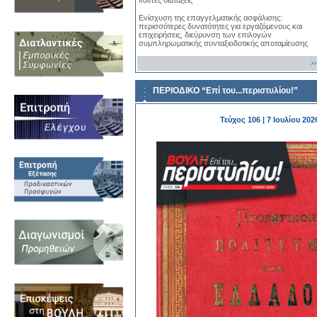
λοιπές διατάξεις
Ενίσχυση της επαγγελματικής ασφάλισης:
περισσότερες δυνατότητες για εργαζόμενους και
επιχειρήσεις, διεύρυνση των επιλογών
συμπληρωματικής συνταξιοδοτικής αποταμίευσης
ΠΕΡΙΟΔΙΚΟ “Επί του...περιστυλίου!”
Τεύχος 106 | 7 Ιουλίου 202