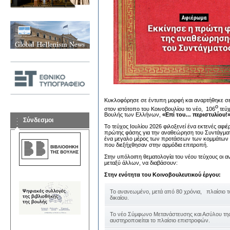
Κυκλοφόρησε σε έντυπη μορφή και αναρτήθηκε σε
ο
στον ιστότοπο του Κοινοβουλίου το νέο, 106
τεύχ
Βουλής των Ελλήνων,
«Επί του… περιστυλίου!
Σύνδεσμοι
Το τεύχος Ιουλίου 2026 φιλοξενεί ένα εκτενές αφιέ
πρώτης φάσης για την αναθεώρηση του Συντάγμα
ένα μεγαλο μέρος των προτάσεων των κομμάτων
που διεξήχθησαν στην αρμόδια επιτροπή.
Στην υπόλοιπη θεματολογία του νέου τεύχους οι 
μεταξύ άλλων, να διαβάσουν:
Στην ενότητα του Κοινοβουλευτικού έργου:
Το ανανεωμένο, μετά από 80 χρόνια, πλαίσιο 
δικαίου.
Το νέο Σύμφωνο Μετανάστευσης και Ασύλου της
αυστηροποιείται το πλαίσιο επιστροφών.