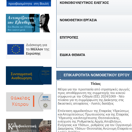
ΚΟΙΝΟΒΟΥΛΕΥΤΙΚΟΣ ΕΛΕΓΧΟΣ
ΝΟΜΟΘΕΤΙΚΗ ΕΡΓΑΣΙΑ
ΕΠΙΤΡΟΠΕΣ
ΕΙΔΙΚΑ ΘΕΜΑΤΑ
ΕΠΙΚΑΙΡΟΤΗΤΑ ΝΟΜΟΘΕΤΙΚΟΥ ΕΡΓΟΥ
Τίτλος
Μέτρα για την προστασία από στρατηγικές αγωγές
προς αποθάρρυνση της συμμετοχής του κοινού
σύμφωνα με την Οδηγία (ΕΕ) 2024/1069 - Νέο
πλαίσιο για τη συμμόρφωση της Διοίκησης στις
δικαστικές αποφάσεις - Λοιπές διατάξεις
Επέκταση αρμοδιοτήτων της Εταιρείας Υδρεύσεως
και Αποχετεύσεως Πρωτευούσης και της Εταιρείας
Ύδρευσης και Αποχέτευσης Θεσσαλονίκης,
ενίσχυση της Ρυθμιστικής Αρχής Αποβλήτων,
Ενέργειας και Υδάτων, ρυθμίσεις για τον Οργανισμό
Διαχείρισης Υδάτων Θεσσαλίας Ανώνυμη Εταιρεία κα