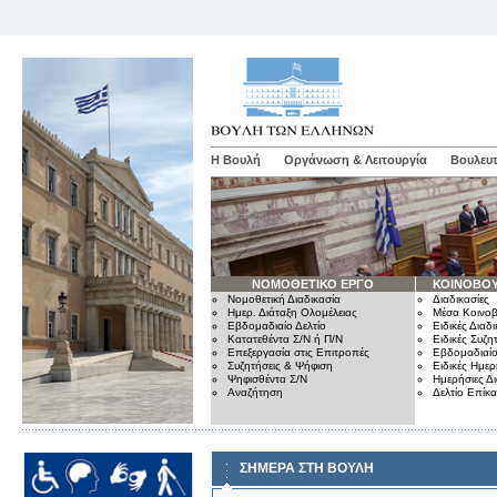
Η Βουλή
Οργάνωση & Λειτουργία
Βουλευτ
ΝΟΜΟΘΕΤΙΚΟ ΕΡΓΟ
ΚΟΙΝΟΒΟΥ
Νομοθετική Διαδικασία
Διαδικασίες
Ημερ. Διάταξη Ολομέλειας
Μέσα Κοινοβ
Εβδομαδιαίο Δελτίο
Ειδικές Διαδι
Κατατεθέντα Σ/Ν ή Π/Ν
Ειδικές Συζη
Επεξεργασία στις Επιτροπές
Εβδομαδιαίο
Συζητήσεις & Ψήφιση
Ειδικές Ημερ
Ψηφισθέντα Σ/Ν
Ημερήσιες Δ
Αναζήτηση
Δελτίο Επίκ
ΣΗΜΕΡΑ ΣΤΗ ΒΟΥΛΗ