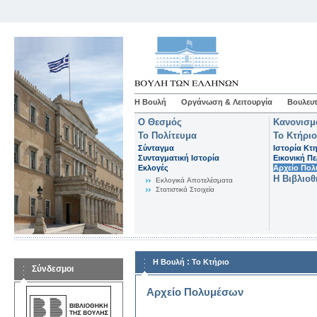
Η Βουλή
Οργάνωση & Λειτουργία
Βουλευτ
Ο Θεσμός
Κανονισμ
Το Πολίτευμα
Το Κτήριο
Σύνταγμα
Ιστορία Κτ
Συνταγματική Ιστορία
Εικονική Π
Εκλογές
Αρχείο Πο
Η Βιβλιο
Eκλογικά Aποτελέσματα
Στατιστικά Στοιχεία
:
Η Βουλή
Το Κτήριο
Σύνδεσμοι
Αρχείο Πολυμέσων