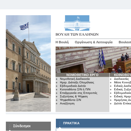
Η Βουλή
Οργάνωση & Λειτουργία
Βουλευτ
ΝΟΜΟΘΕΤΙΚΟ ΕΡΓΟ
ΚΟΙΝΟΒΟΥ
Νομοθετική Διαδικασία
Διαδικασίες
Ημερ. Διάταξη Ολομέλειας
Μέσα Κοινοβ
Εβδομαδιαίο Δελτίο
Ειδικές Διαδι
Κατατεθέντα Σ/Ν ή Π/Ν
Ειδικές Συζη
Επεξεργασία στις Επιτροπές
Εβδομαδιαίο
Συζητήσεις & Ψήφιση
Ειδικές Ημερ
Ψηφισθέντα Σ/Ν
Ημερήσιες Δ
Αναζήτηση
Δελτίο Επίκ
ΠΡΑΚΤΙΚΑ
Σύνδεσμοι