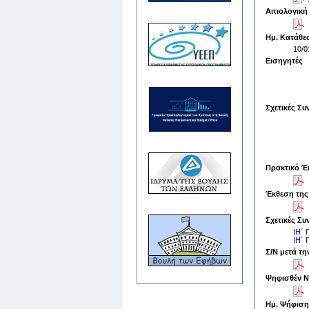
Αιτιολογική
Ημ. Κατάθε
10/0
Εισηγητές
Σχετικές Συ
Πρακτικό Έ
Έκθεση της
Σχετικές Συ
ΙΗ΄
ΙΗ΄
Σ/Ν μετά τ
Ψηφισθέν 
Ημ. Ψήφιση