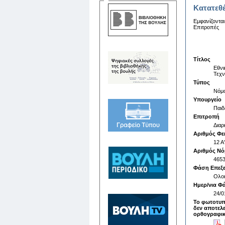
Κατατεθ
Εμφανίζονται
Επιτροπές
Τίτλος
Εθνι
Τεχν
Τύπος
Νόμ
Υπουργείο
Παιδ
Επιτροπή
Δια
Αριθμός Φε
12 A
Αριθμός Ν
465
Φάση Επεξ
Ολο
Ημερ/νια Φ
24/0
Το φωτοτυπ
δεν αποτελε
ορθογραφικ