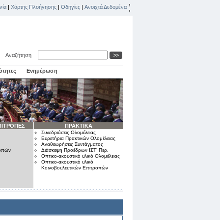
νία
|
Χάρτης Πλοήγησης
|
Οδηγίες
|
Ανοιχτά Δεδομένα
Αναζήτηση
ότητες
Ενημέρωση
ΠΙΤΡΟΠΕΣ
ΠΡΑΚΤΙΚΑ
Συνεδριάσεις Ολομέλειας
Ευρετήρια Πρακτικών Ολομέλειας
Αναθεωρήσεις Συντάγματος
ροπών
Διάσκεψη Προέδρων ΙΣΤ' Περ.
Οπτικο-ακουστικό υλικό Ολομέλειας
Οπτικο-ακουστικό υλικό
Κοινοβουλευτικών Επιτροπών