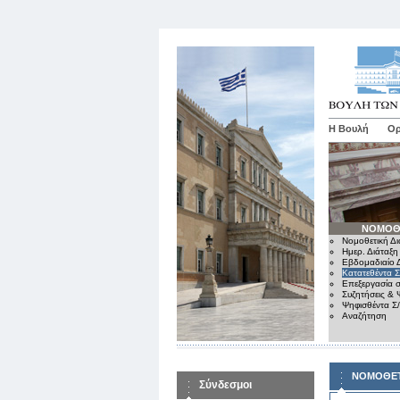
Η Βουλή
Ορ
ΝΟΜΟΘ
Νομοθετική Δι
Ημερ. Διάταξη
Εβδομαδιαίο Δ
Κατατεθέντα Σ
Επεξεργασία σ
Συζητήσεις & 
Ψηφισθέντα Σ
Αναζήτηση
ΝΟΜΟΘΕΤ
Σύνδεσμοι