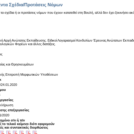
έντα Σχέδια/Προτάσεις Νόμων
 τα σχέδια ή οι προτάσεις νόμων που έχουν κατατεθεί στη Βουλή, αλλά δεν έχει ξεκινήσει ακ
κή Αρχή Ανώτατης Εκπαίδευσης. Ειδικοί Λογαριασμοί Κονδυλίων Έρευνας Ανώτατων Εκπαιδ
ολογικών Φορέων και άλλες διατάξεις.
ος
είας και Θρησκευμάτων
ρκής Επιτροπή Μορφωτικών Υποθέσεων
κ
'/24.01.2020
όμου
3
εργασίας
κλήρωση
άσης επεξεργασίας
1/2020
ημένο σ/ν ή π/ν
ί το τελικό κείμενο διότι εκκρεμούν
ές και συντακτικές διορθώσεις