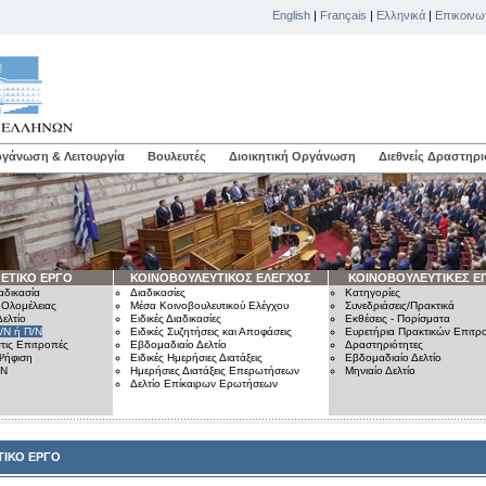
English
|
Français
|
Ελληνικά
|
Επικοινω
γάνωση & Λειτουργία
Βουλευτές
Διοικητική Οργάνωση
Διεθνείς Δραστηρι
ΕΤΙΚΟ ΕΡΓΟ
ΚΟΙΝΟΒΟΥΛΕΥΤΙΚΟΣ ΕΛΕΓΧΟΣ
ΚΟΙΝΟΒΟΥΛΕΥΤΙΚΕΣ Ε
αδικασία
Διαδικασίες
Κατηγορίες
 Ολομέλειας
Μέσα Κοινοβουλευτικού Ελέγχου
Συνεδριάσεις/Πρακτικά
ελτίο
Ειδικές Διαδικασίες
Εκθέσεις - Πορίσματα
/Ν ή Π/Ν
Ειδικές Συζητήσεις και Αποφάσεις
Ευρετήρια Πρακτικών Επιτ
τις Επιτροπές
Εβδομαδιαίο Δελτίο
Δραστηριότητες
Ψήφιση
Ειδικές Ημερήσιες Διατάξεις
Εβδομαδιαίο Δελτίο
/Ν
Ημερήσιες Διατάξεις Επερωτήσεων
Μηνιαίο Δελτίο
Δελτίο Επίκαιρων Ερωτήσεων
ΙΚΟ ΕΡΓΟ