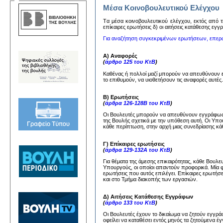
Μέσα Κοινοβουλευτικού Ελέγχου
Tα μέσα κoινoβoυλευτικoύ ελέγχoυ, εκτός από τη
επίκαιρες ερωτήσεις δ) oι αιτήσεις κατάθεσης εγ
Για αναζήτηση συγκεκριμένων ερωτήσεων, επερ
Α) Αναφορές
(
άρθρο 125 του ΚτΒ
)
Καθένας ή πολλοί μαζί μπορούν να απευθύνουν
το επιθυμούν, να υιοθετήσουν τις αναφορές αυτέ
Β) Ερωτήσεις
(
άρθρα 126-128Β του ΚτΒ
)
Οι Βουλευτές μπορούν να απευθύνουν εγγράφως 
της Βουλής σχετικά με την υπόθεση αυτή. Οι Υπ
κάθε περίπτωση, στην αρχή μιας συνεδρίασης κάθ
Γ) Επίκαιρες ερωτήσεις
(
άρθρα 129-132Α του ΚτΒ
)
Για θέματα της άμεσης επικαιρότητας, κάθε Βουλ
Υπουργούς, οι οποίοι απαντούν προφορικά. Μία 
ερωτήσεις που αυτός επιλέγει. Επίκαιρες ερωτήσ
και στο Τμήμα διακοπής των εργασιών.
Δ) Αιτήσεις Κατάθεσης Εγγράφων
(
άρθρο 133 του ΚτΒ
)
Οι Βουλευτές έχουν το δικαίωμα να ζητούν εγγ
οφείλει να καταθέσει εντός μηνός τα ζητούμενα