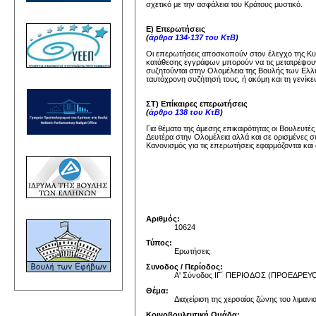
σχετικό με την ασφάλεια του Κράτους μυστικό.
Ε) Επερωτήσεις
(
άρθρα 134-137 του ΚτΒ
)
Οι επερωτήσεις αποσκοπούν στον έλεγχο της Κυβέ
κατάθεσης εγγράφων μπορούν να τις μετατρέψουν
συζητούνται στην Ολομέλεια της Βουλής των Ελλή
ταυτόχρονη συζήτησή τους, ή ακόμη και τη γενίκε
ΣΤ) Επίκαιρες επερωτήσεις
(
άρθρο 138 του ΚτΒ
)
Για θέματα της άμεσης επικαιρότητας οι Βουλευτέ
Δευτέρα στην Ολομέλεια αλλά και σε ορισμένες σ
Κανονισμός για τις επερωτήσεις εφαρμόζονται και 
Αριθμός:
10624
Τύπος:
Ερωτήσεις
Συνοδος / Περίοδος:
Α' Σύνοδος ΙΓ΄ ΠΕΡΙΟΔΟΣ (ΠΡΟΕΔΡ
Θέμα:
Διαχείριση της χερσαίας ζώνης του λιμανι
Κοινοβουλευτική Ομάδα: