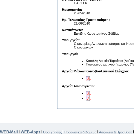
ΠΑ.ΣΟ.Κ.
Ημερομηνία:
26/05/2010
Ημ. Τελευταίας Τροποποίησης:
21/06/2010
Καταθέτοντες:
Εμινίδης Κωνσταντίνου Σάββας
Υπουργεία:
Οικονομίας, Ανταγωνιστικότητας και Ναυτι
Οικονομικών
Υπουργοί:
Κατσέλη Λουκία/Ταρσίτσα (Λούκα)
Παπακωνσταντίνου Γεώργιος (Υ
Αρχεία Μέσων Κοινοβουλευτικού Ελέγχου:
Αρχεία Απαντήσεων:
WEB-Mail
WEB-Apps
|
|
|
|
Όροι χρήσης
Προσωπικά δεδομένα
Ασφάλεια & Πρόσβαση