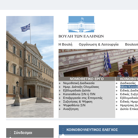
Η Βουλή
Οργάνωση & Λειτουργία
Βουλευτ
ΝΟΜΟΘΕΤΙΚΟ ΕΡΓΟ
ΚΟΙΝΟΒΟΥ
Νομοθετική Διαδικασία
Διαδικασίες
Ημερ. Διάταξη Ολομέλειας
Μέσα Κοινοβ
Εβδομαδιαίο Δελτίο
Ειδικές Διαδι
Κατατεθέντα Σ/Ν ή Π/Ν
Ειδικές Συζη
Επεξεργασία στις Επιτροπές
Εβδομαδιαίο
Συζητήσεις & Ψήφιση
Ειδικές Ημερ
Ψηφισθέντα Σ/Ν
Ημερήσιες Δ
Αναζήτηση
Δελτίο Επίκ
ΚΟΙΝΟΒΟΥΛΕΥΤΙΚΟΣ ΕΛΕΓΧΟΣ
Σύνδεσμοι