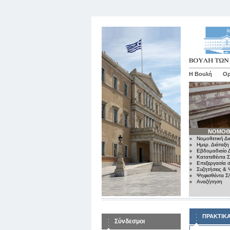
Η Βουλή
Ορ
ΝΟΜΟΘ
Νομοθετική Δι
Ημερ. Διάταξη
Εβδομαδιαίο Δ
Κατατεθέντα Σ
Επεξεργασία σ
Συζητήσεις & 
Ψηφισθέντα Σ
Αναζήτηση
ΠΡΑΚΤΙΚ
Σύνδεσμοι