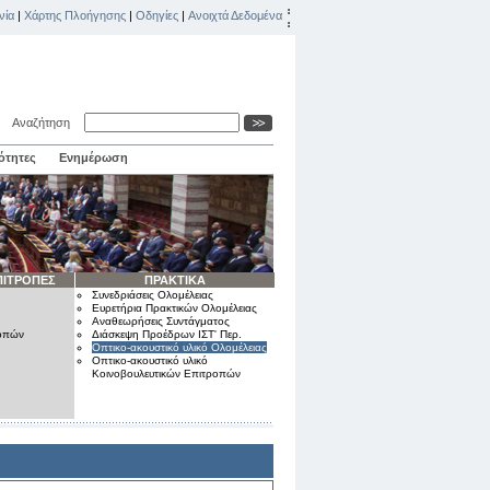
νία
|
Χάρτης Πλοήγησης
|
Οδηγίες
|
Ανοιχτά Δεδομένα
Αναζήτηση
ότητες
Ενημέρωση
ΠΙΤΡΟΠΕΣ
ΠΡΑΚΤΙΚΑ
Συνεδριάσεις Ολομέλειας
Ευρετήρια Πρακτικών Ολομέλειας
Αναθεωρήσεις Συντάγματος
ροπών
Διάσκεψη Προέδρων ΙΣΤ' Περ.
Οπτικο-ακουστικό υλικό Ολομέλειας
Οπτικο-ακουστικό υλικό
Κοινοβουλευτικών Επιτροπών