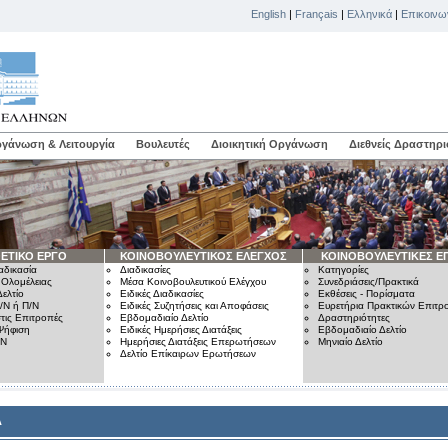
English
|
Français
|
Ελληνικά
|
Επικοινω
γάνωση & Λειτουργία
Βουλευτές
Διοικητική Οργάνωση
Διεθνείς Δραστηρι
ΕΤΙΚΟ ΕΡΓΟ
ΚΟΙΝΟΒΟΥΛΕΥΤΙΚΟΣ ΕΛΕΓΧΟΣ
ΚΟΙΝΟΒΟΥΛΕΥΤΙΚΕΣ Ε
αδικασία
Διαδικασίες
Κατηγορίες
 Ολομέλειας
Μέσα Κοινοβουλευτικού Ελέγχου
Συνεδριάσεις/Πρακτικά
ελτίο
Ειδικές Διαδικασίες
Εκθέσεις - Πορίσματα
/Ν ή Π/Ν
Ειδικές Συζητήσεις και Αποφάσεις
Ευρετήρια Πρακτικών Επιτ
τις Επιτροπές
Εβδομαδιαίο Δελτίο
Δραστηριότητες
Ψήφιση
Ειδικές Ημερήσιες Διατάξεις
Εβδομαδιαίο Δελτίο
/Ν
Ημερήσιες Διατάξεις Επερωτήσεων
Μηνιαίο Δελτίο
Δελτίο Επίκαιρων Ερωτήσεων
Α