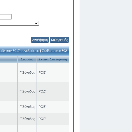
Αναζήτηση
Καθαρισμός
ρέθηκαν 3017 συνεδριάσεις | Σελίδα 1 από 302
Σύνοδος
Σχετική Συνεδρίαση
Γ΄Σύνοδος
ΡΟΕ'
Γ΄Σύνοδος
ΡΟΔ'
Γ΄Σύνοδος
ΡΟΒ'
Γ΄Σύνοδος
ΡΟΓ'