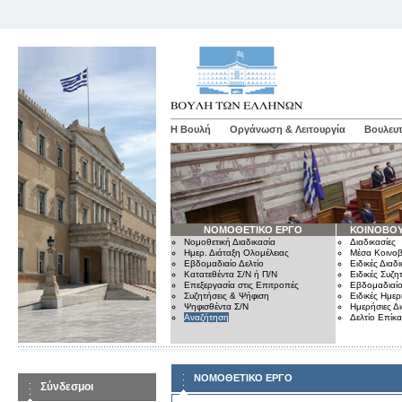
Η Βουλή
Οργάνωση & Λειτουργία
Βουλευτ
ΝΟΜΟΘΕΤΙΚΟ ΕΡΓΟ
ΚΟΙΝΟΒΟΥ
Νομοθετική Διαδικασία
Διαδικασίες
Ημερ. Διάταξη Ολομέλειας
Μέσα Κοινοβ
Εβδομαδιαίο Δελτίο
Ειδικές Διαδι
Κατατεθέντα Σ/Ν ή Π/Ν
Ειδικές Συζη
Επεξεργασία στις Επιτροπές
Εβδομαδιαίο
Συζητήσεις & Ψήφιση
Ειδικές Ημερ
Ψηφισθέντα Σ/Ν
Ημερήσιες Δ
Αναζήτηση
Δελτίο Επίκ
ΝΟΜΟΘΕΤΙΚΟ ΕΡΓΟ
Σύνδεσμοι