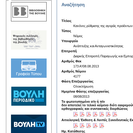
Αναζήτηση
Τίτλος
Kανόνες ρύθμισης της αγοράς προϊόντων 
Τύπος
Νόμος
Υπουργείο
Ανάπτυξης και Ανταγωνιστικότητας
Επιτροπή
Διαρκής Επιτροπή Παραγωγής και Εμπορ
Αριθμός Φεκ
173 A'/08.08.2013
Αριθμός Νόμου
4177
Φάση Επεξεργασίας
Ολοκλήρωση
Ημερ/νια Φάσης επεξεργασίας
08/08/2013
Το φωτοτυπημένο σ/ν ή π/ν
δεν αποτελεί το τελικό κείμενο διότι εκκρεμού
ορθογραφικές και συντακτικές διορθώσεις
Αιτιολογική Έκθεση & Λοιπές Συνοδευτικές Ε
Ημ. Κατάθεσης