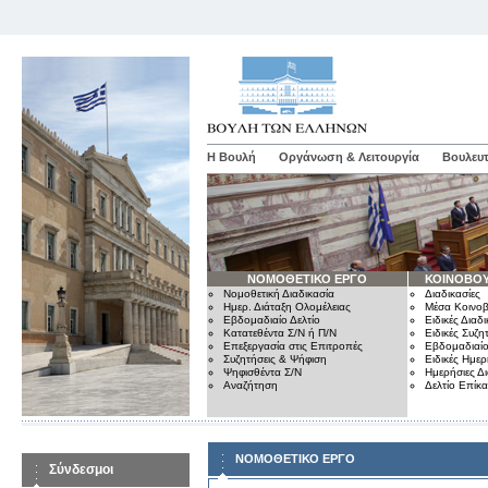
Η Βουλή
Οργάνωση & Λειτουργία
Βουλευτ
ΝΟΜΟΘΕΤΙΚΟ ΕΡΓΟ
ΚΟΙΝΟΒΟΥ
Νομοθετική Διαδικασία
Διαδικασίες
Ημερ. Διάταξη Ολομέλειας
Μέσα Κοινοβ
Εβδομαδιαίο Δελτίο
Ειδικές Διαδι
Κατατεθέντα Σ/Ν ή Π/Ν
Ειδικές Συζη
Επεξεργασία στις Επιτροπές
Εβδομαδιαίο
Συζητήσεις & Ψήφιση
Ειδικές Ημερ
Ψηφισθέντα Σ/Ν
Ημερήσιες Δ
Αναζήτηση
Δελτίο Επίκ
ΝΟΜΟΘΕΤΙΚΟ ΕΡΓΟ
Σύνδεσμοι