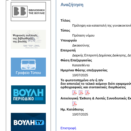
Αναζήτηση
Τίτλος
Πρόληψη και καταστολή της γυναικοκτονία
Τύπος
Πρόταση νόμου
Υπουργείο
Δικαιοσύνης
Επιτροπή
Διαρκής Επιτροπή Δημόσιας Διοίκησης, Δη
Φάση Επεξεργασίας
Κατατεθέντα
Ημερ/νια Φάσης επεξεργασίας
10/07/2025
Το φωτοτυπημένο σ/ν ή π/ν
δεν αποτελεί το τελικό κείμενο διότι εκκρεμού
ορθογραφικές και συντακτικές διορθώσεις
Αιτιολογική Έκθεση & Λοιπές Συνοδευτικές Ε
Ημ. Κατάθεσης
10/07/2025
Επιστροφή