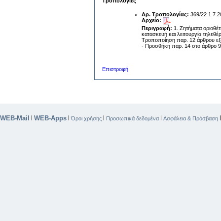
Τροπολογίες
Αρ. Τροπολογίας:
369/22 1.7.
Αρχείο:
Περιγραφή:
1. Ζητήματα οριοθέ
κατασκευή και λειτουργία τηλεθέ
Τροποποίηση παρ. 12 άρθρου εξ
- Προσθήκη παρ. 14 στο άρθρο 9
Επιστροφή
WEB-Mail
WEB-Apps
|
|
|
|
Όροι χρήσης
Προσωπικά δεδομένα
Ασφάλεια & Πρόσβαση