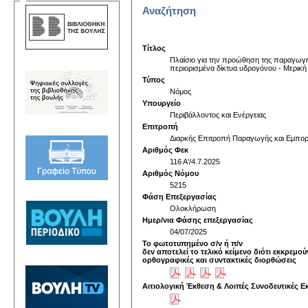
Αναζήτηση
Τίτλος
Πλαίσιο για την προώθηση της παραγωγή
περιορισμένα δίκτυα υδρογόνου - Μερική
Τύπος
Νόμος
Υπουργείο
Περιβάλλοντος και Ενέργειας
Επιτροπή
Διαρκής Επιτροπή Παραγωγής και Εμπορ
Αριθμός Φεκ
116 Α'/4.7.2025
Αριθμός Νόμου
5215
Φάση Επεξεργασίας
Ολοκλήρωση
Ημερ/νια Φάσης επεξεργασίας
04/07/2025
Το φωτοτυπημένο σ/ν ή π/ν
δεν αποτελεί το τελικό κείμενο διότι εκκρεμού
ορθογραφικές και συντακτικές διορθώσεις
Αιτιολογική Έκθεση & Λοιπές Συνοδευτικές Ε