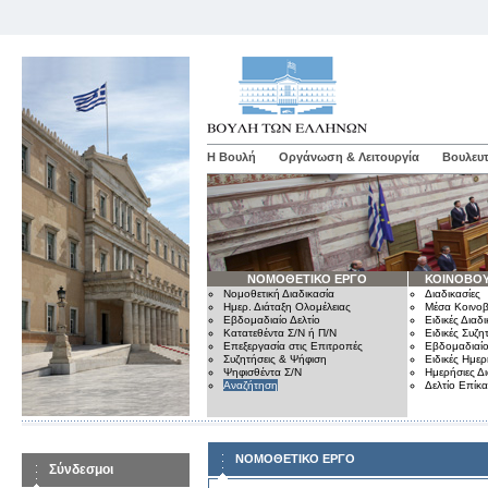
Η Βουλή
Οργάνωση & Λειτουργία
Βουλευτ
ΝΟΜΟΘΕΤΙΚΟ ΕΡΓΟ
ΚΟΙΝΟΒΟΥ
Νομοθετική Διαδικασία
Διαδικασίες
Ημερ. Διάταξη Ολομέλειας
Μέσα Κοινοβ
Εβδομαδιαίο Δελτίο
Ειδικές Διαδι
Κατατεθέντα Σ/Ν ή Π/Ν
Ειδικές Συζη
Επεξεργασία στις Επιτροπές
Εβδομαδιαίο
Συζητήσεις & Ψήφιση
Ειδικές Ημερ
Ψηφισθέντα Σ/Ν
Ημερήσιες Δ
Αναζήτηση
Δελτίο Επίκ
ΝΟΜΟΘΕΤΙΚΟ ΕΡΓΟ
Σύνδεσμοι