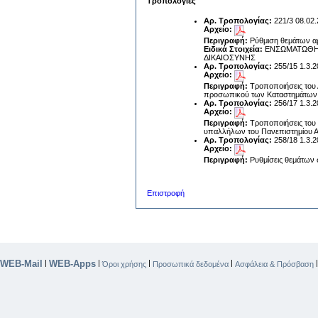
Τροπολογίες
Αρ. Τροπολογίας:
221/3 08.02
Αρχείο:
Περιγραφή:
Ρύθμιση θεμάτων αρ
Ειδικά Στοιχεία:
ΕΝΣΩΜΑΤΩΘΗΚ
ΔΙΚΑΙΟΣΥΝΗΣ
Αρ. Τροπολογίας:
255/15 1.3.
Αρχείο:
Περιγραφή:
Τροποποιήσεις του 
προσωπικού των Καταστημάτων 
Αρ. Τροπολογίας:
256/17 1.3.
Αρχείο:
Περιγραφή:
Τροποποιήσεις του 
υπαλλήλων του Πανεπιστημίου Αιγ
Αρ. Τροπολογίας:
258/18 1.3.
Αρχείο:
Περιγραφή:
Ρυθμίσεις θεμάτων σχ
Επιστροφή
WEB-Mail
WEB-Apps
|
|
|
|
Όροι χρήσης
Προσωπικά δεδομένα
Ασφάλεια & Πρόσβαση