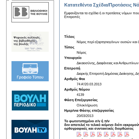
Κατατεθέντα Σχέδια/Προτάσεις Ν
Εμφανίζονται τα σχέδια ή οι προτάσεις νόμων που
Επιτροπές
Τίτλος
Νόμος περί εξαρτησιογόνων ουσιών και ά
Τύπος
Νόμος
Υπουργείο
Δικαιοσύνης, Διαφάνειας και Ανθρωπίνω
Επιτροπή
Διαρκής Επιτροπή Δημόσιας Διοίκησης, Δη
Αριθμός Φεκ
74 Α'/20.03.2013
Αριθμός Νόμου
4139
Φάση Επεξεργασίας
Ολοκλήρωση
Ημερ/νια Φάσης επεξεργασίας
20/03/2013
Το φωτοτυπημένο σ/ν ή π/ν
δεν αποτελεί το τελικό κείμενο διότι εκκρεμού
ορθογραφικές και συντακτικές διορθώσεις