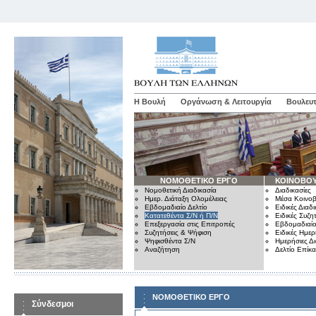
Η Βουλή
Οργάνωση & Λειτουργία
Βουλευτ
ΝΟΜΟΘΕΤΙΚΟ ΕΡΓΟ
ΚΟΙΝΟΒΟΥ
Νομοθετική Διαδικασία
Διαδικασίες
Ημερ. Διάταξη Ολομέλειας
Μέσα Κοινοβ
Εβδομαδιαίο Δελτίο
Ειδικές Διαδι
Κατατεθέντα Σ/Ν ή Π/Ν
Ειδικές Συζη
Επεξεργασία στις Επιτροπές
Εβδομαδιαίο
Συζητήσεις & Ψήφιση
Ειδικές Ημερ
Ψηφισθέντα Σ/Ν
Ημερήσιες Δ
Αναζήτηση
Δελτίο Επίκ
ΝΟΜΟΘΕΤΙΚΟ ΕΡΓΟ
Σύνδεσμοι