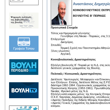
Αναστάσιος Δημητρί
ΚΟΙΝΟΒΟΥΛΕΥΤΙΚΟΣ ΕΚΠ
ΒΟΥΛΕΥΤΗΣ Β' ΠΕΙΡΑΙΩΣ
Προσωπικά Στοιχεία
Τόπος και Ημερομηνία γέννησης:
Γεννήθηκε στη Νίκαια - Πειραιώς, στις 3.
Επάγγελμα:
Δικηγόρος.
Σπουδές:
Νομική Σχολή του Πανεπιστημίου Αθηνώ
Ξένες γλώσσες:
Αγγλική.
Κοινοβουλευτικές Δραστηριότητες
Εξελέγη βουλευτής Β΄ Πειραιά με τη Ν.Δ. στις εκ
διετέλεσε γενικός γραμματέας της Βουλής.
Πολιτικές / Κοινωνικές Δραστηριότητες
Διετέλεσε: Υφυπουργός: Μεταφορών και Επικοινω
των Ελλήνων. Επίσης, διετέλεσε Μέλος της Ε.Ρ.Ε
διάστημα 1962-1964. Οργανωτικός γραμματέας το
Προσκοπικής Κίνησης (1953-1961). Πρωταθλητής
Νικαίας. Ιδρυτικό μέλος της Ν.Δ.
Εξελέγη κατά καιρούς μέλος: της Κεντρικής Επιτρ
Ο.Κ.Ε. Ναυτιλίας, Δημόσιας Διοίκησης, υπεύθυνο
• Αιρετός Πρόεδρος της Ειδικής Μόνιμης Κοινοβο
• Αιρετός Γενικός Γραμματέας της Διακοινοβουλε
κόσμου.