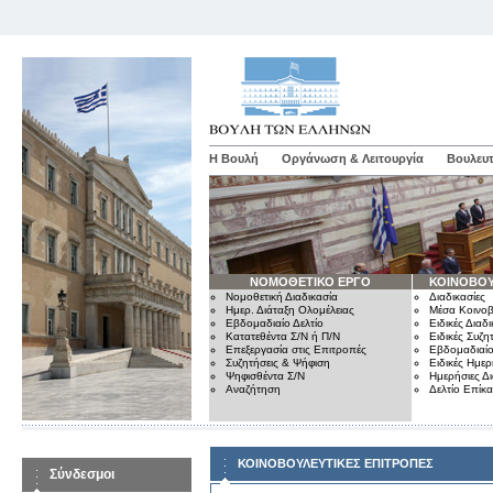
Η Βουλή
Οργάνωση & Λειτουργία
Βουλευτ
ΝΟΜΟΘΕΤΙΚΟ ΕΡΓΟ
ΚΟΙΝΟΒΟΥ
Νομοθετική Διαδικασία
Διαδικασίες
Ημερ. Διάταξη Ολομέλειας
Μέσα Κοινοβ
Εβδομαδιαίο Δελτίο
Ειδικές Διαδι
Κατατεθέντα Σ/Ν ή Π/Ν
Ειδικές Συζη
Επεξεργασία στις Επιτροπές
Εβδομαδιαίο
Συζητήσεις & Ψήφιση
Ειδικές Ημερ
Ψηφισθέντα Σ/Ν
Ημερήσιες Δ
Αναζήτηση
Δελτίο Επίκ
ΚΟΙΝΟΒΟΥΛΕΥΤΙΚΕΣ ΕΠΙΤΡΟΠΕΣ
Σύνδεσμοι