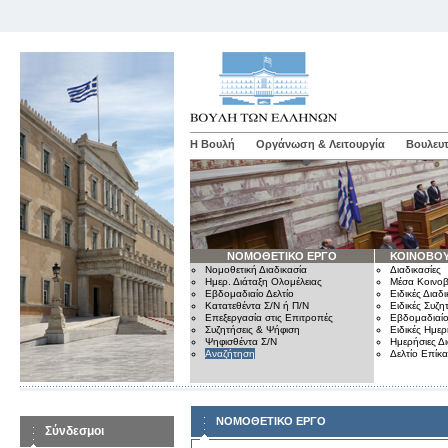
Η Βουλή
Οργάνωση & Λειτουργία
Βουλευτ
ΝΟΜΟΘΕΤΙΚΟ ΕΡΓΟ
ΚΟΙΝΟΒΟΥ
Νομοθετική Διαδικασία
Διαδικασίες
Ημερ. Διάταξη Ολομέλειας
Μέσα Κοινοβ
Εβδομαδιαίο Δελτίο
Ειδικές Διαδι
Κατατεθέντα Σ/Ν ή Π/Ν
Ειδικές Συζη
Επεξεργασία στις Επιτροπές
Εβδομαδιαίο
Συζητήσεις & Ψήφιση
Ειδικές Ημερ
Ψηφισθέντα Σ/Ν
Ημερήσιες Δ
Αναζήτηση
Δελτίο Επίκ
ΝΟΜΟΘΕΤΙΚΟ ΕΡΓΟ
Σύνδεσμοι