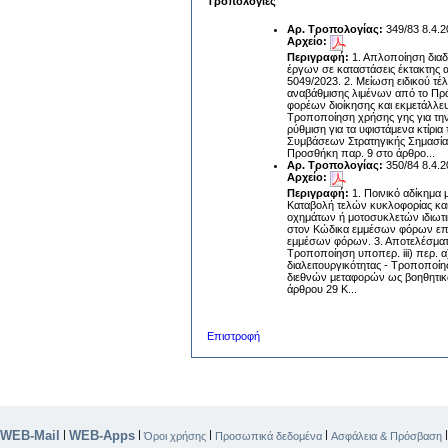
Τροπολογίες
Αρ. Τροπολογίας:
349/83 8.4.
Αρχείο:
Περιγραφή:
1. Απλοποίηση διαδ
έργων σε καταστάσεις έκτακτης 
5049/2023. 2. Μείωση ειδικού τ
αναβάθμισης λιμένων από το Πρά
φορέων διοίκησης και εκμετάλλε
Τροποποίηση χρήσης γης για την
ρύθμιση για τα υφιστάμενα κτίρ
Συμβάσεων Στρατηγικής Σημασίας
Προσθήκη παρ. 9 στο άρθρο...
Αρ. Τροπολογίας:
350/84 8.4.
Αρχείο:
Περιγραφή:
1. Ποινικό αδίκημα 
Καταβολή τελών κυκλοφορίας και
οχημάτων ή μοτοσυκλετών ιδιωτι
στον Κώδικα εμμέσων φόρων επί
εμμέσων φόρων. 3. Αποτελέσματ
Τροποποίηση υποπερ. iii) περ. 
διαλειτουργικότητας - Τροποποίη
διεθνών μεταφορών ως βοηθητικώ
άρθρου 29 Κ...
Επιστροφή
WEB-Mail
WEB-Apps
|
|
|
|
Όροι χρήσης
Προσωπικά δεδομένα
Ασφάλεια & Πρόσβαση