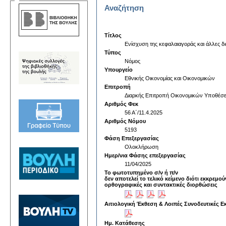
Αναζήτηση
Τίτλος
Ενίσχυση της κεφαλαιαγοράς και άλλες δι
Τύπος
Νόμος
Υπουργείο
Εθνικής Οικονομίας και Οικονομικών
Επιτροπή
Διαρκής Επιτροπή Οικονομικών Υποθέσ
Αριθμός Φεκ
56 Α΄/11.4.2025
Αριθμός Νόμου
5193
Φάση Επεξεργασίας
Ολοκλήρωση
Ημερ/νια Φάσης επεξεργασίας
11/04/2025
Το φωτοτυπημένο σ/ν ή π/ν
δεν αποτελεί το τελικό κείμενο διότι εκκρεμού
ορθογραφικές και συντακτικές διορθώσεις
Αιτιολογική Έκθεση & Λοιπές Συνοδευτικές Ε
Ημ. Κατάθεσης