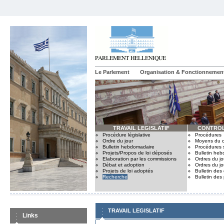
Le Parlement
Organisation & Fonctionnemen
TRAVAIL LEGISLATIF
CONTROL
Procédure législative
Procédures
Ordre du jour
Moyens du c
Bulletin hebdomadaire
Procédures 
Projets/Propos de loi déposés
Bulletin he
Elaboration par les commissions
Ordres du jo
Débat et adoption
Ordres du jo
Projets de loi adoptés
Bulletin des
Recherche
Bulletin des
TRAVAIL LEGISLATIF
Links