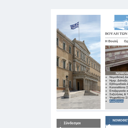
Η Βουλή
Ορ
ΝΟΜΟΘ
Νομοθετική Δι
Ημερ. Διάταξη
Εβδομαδιαίο Δ
Κατατεθέντα Σ
Επεξεργασία σ
Συζητήσεις & 
Ψηφισθέντα Σ
Αναζήτηση
ΝΟΜΟΘΕΤ
Σύνδεσμοι