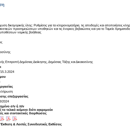
ση
χυση δικηγορικής ύλης: Ρυθμίσεις για τα κληρονομητήρια, τις αποδοχές και αποποιήσεις κληρο
ινετικών προσημειώσεων υποθηκών και τις ένορκες βεβαιώσεις και για το Ταμείο Χρηματοδ
υποθέσεων νομικής βοήθειας
ος
ιοσύνης
κής Επιτροπή Δημόσιας Διοίκησης, Δημόσιας Τάξης και Δικαιοσύνης
κ
/15.3.2024
όμου
5
εργασίας
κλήρωση
άσης επεξεργασίας
3/2024
ημένο σ/ν ή π/ν
ί το τελικό κείμενο διότι εκκρεμούν
ές και συντακτικές διορθώσεις
 Έκθεση & Λοιπές Συνοδευτικές Εκθέσεις