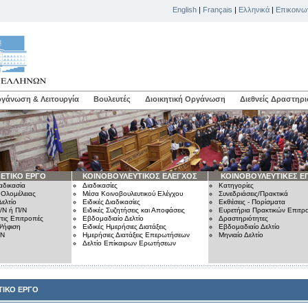
English
|
Français
|
Ελληνικά
|
Επικοινω
γάνωση & Λειτουργία
Βουλευτές
Διοικητική Οργάνωση
Διεθνείς Δραστηρι
ΕΤΙΚΟ ΕΡΓΟ
ΚΟΙΝΟΒΟΥΛΕΥΤΙΚΟΣ ΕΛΕΓΧΟΣ
ΚΟΙΝΟΒΟΥΛΕΥΤΙΚΕΣ Ε
αδικασία
Διαδικασίες
Κατηγορίες
 Ολομέλειας
Μέσα Κοινοβουλευτικού Ελέγχου
Συνεδριάσεις/Πρακτικά
ελτίο
Ειδικές Διαδικασίες
Εκθέσεις - Πορίσματα
/Ν ή Π/Ν
Ειδικές Συζητήσεις και Αποφάσεις
Ευρετήρια Πρακτικών Επιτ
τις Επιτροπές
Εβδομαδιαίο Δελτίο
Δραστηριότητες
Ψήφιση
Ειδικές Ημερήσιες Διατάξεις
Εβδομαδιαίο Δελτίο
/Ν
Ημερήσιες Διατάξεις Επερωτήσεων
Μηνιαίο Δελτίο
Δελτίο Επίκαιρων Ερωτήσεων
ΙΚΟ ΕΡΓΟ