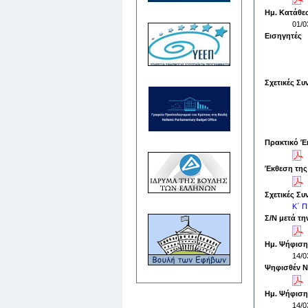
Ημ. Κατάθε
01/0
Εισηγητές
Σχετικές Συ
Πρακτικό Έ
Έκθεση της
Σχετικές Συ
Κ΄ 
Σ/Ν μετά τ
Ημ. Ψήφιση
14/0
Ψηφισθέν 
Ημ. Ψήφιση
14/0