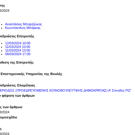
σης
3/2024
Αναστάσιος Μπαρτζώκας
Κωνσταντίνος Μπάρκας
νεδριάσεις Επιτροπής
12/03/2024 10:00
11/03/2024 10:00
11/03/2024 13:00
06/03/2024 17:00
κθεση της Επιτροπής
 Επιστημονικής Υπηρεσίας της Βουλής
νεδριάσεις Ολομέλειας
ΠΕΡΙΟΔΟΣ (ΠΡΟΕΔΡΕΥΟΜΕΝΗΣ ΚΟΙΝΟΒΟΥΛΕΥΤΙΚΗΣ ΔΗΜΟΚΡΑΤΙΑΣ) Α' Σύνοδος ΡΙΖ'
ην ψήφιση των άρθρων
ς των άρθρων
3/2024
Νομοσχέδιο
ς
3/2024