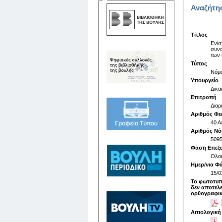
Αναζήτη
Τίτλος
Ενίσ
συνα
των 
Τύπος
Νόμ
Υπουργείο
Δικα
Επιτροπή
Διαρ
Αριθμός Φε
40 A
Αριθμός Ν
509
Φάση Επεξ
Ολο
Ημερ/νια Φ
15/0
Το φωτοτυπ
δεν αποτελε
ορθογραφικ
Αιτιολογική