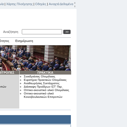
νία
|
Χάρτης Πλοήγησης
|
Οδηγίες
|
Ανοιχτά Δεδομένα
Αναζήτηση
ότητες
Ενημέρωση
ΠΙΤΡΟΠΕΣ
ΠΡΑΚΤΙΚΑ
Συνεδριάσεις Ολομέλειας
Ευρετήρια Πρακτικών Ολομέλειας
Αναθεωρήσεις Συντάγματος
ροπών
Διάσκεψη Προέδρων ΙΣΤ' Περ.
Οπτικο-ακουστικό υλικό Ολομέλειας
Οπτικο-ακουστικό υλικό
Κοινοβουλευτικών Επιτροπών