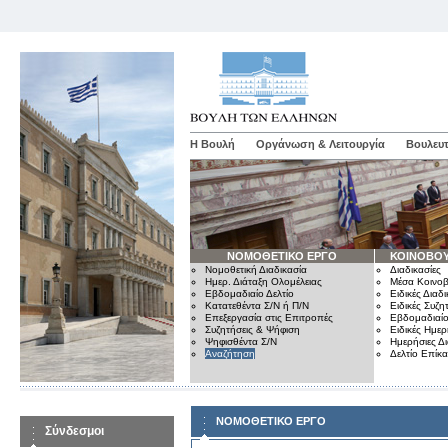
Η Βουλή
Οργάνωση & Λειτουργία
Βουλευτ
ΝΟΜΟΘΕΤΙΚΟ ΕΡΓΟ
ΚΟΙΝΟΒΟΥ
Νομοθετική Διαδικασία
Διαδικασίες
Ημερ. Διάταξη Ολομέλειας
Μέσα Κοινοβ
Εβδομαδιαίο Δελτίο
Ειδικές Διαδι
Κατατεθέντα Σ/Ν ή Π/Ν
Ειδικές Συζη
Επεξεργασία στις Επιτροπές
Εβδομαδιαίο
Συζητήσεις & Ψήφιση
Ειδικές Ημερ
Ψηφισθέντα Σ/Ν
Ημερήσιες Δ
Αναζήτηση
Δελτίο Επίκ
ΝΟΜΟΘΕΤΙΚΟ ΕΡΓΟ
Σύνδεσμοι