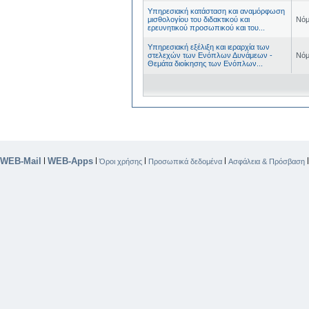
Υπηρεσιακή κατάσταση και αναμόρφωση
μισθολογίου του διδακτικού και
Νόμ
ερευνητικού προσωπικού και του...
Υπηρεσιακή εξέλιξη και ιεραρχία των
στελεχών των Ενόπλων Δυνάμεων -
Νόμ
Θεμάτα διοίκησης των Ενόπλων...
WEB-Mail
WEB-Apps
|
|
|
|
Όροι χρήσης
Προσωπικά δεδομένα
Ασφάλεια & Πρόσβαση