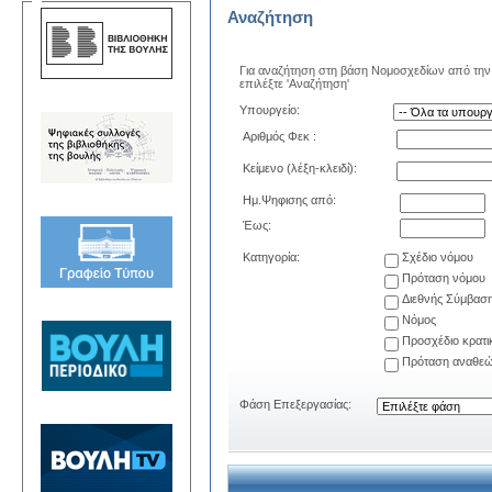
Αναζήτηση
Για αναζήτηση στη βάση Νομοσχεδίων από την 
επιλέξτε 'Αναζήτηση'
Υπουργείο:
Αριθμός Φεκ :
Κείμενο (λέξη-κλειδί):
Ημ.Ψηφισης από:
Έως:
Κατηγορία:
Σχέδιο νόμου
Πρόταση νόμου
Διεθνής Σύμβασ
Νόμος
Προσχέδιο κρατ
Πρόταση αναθεώ
Φάση Επεξεργασίας: