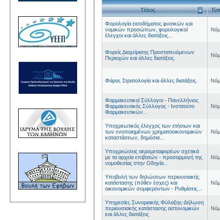
Τίτλος
Τύ
Φορολογία εισοδήματος φυσικών και
νομικών προσώπων, φορολογικοί
Νόμ
έλεγχοι και άλλες διατάξεις...
Φορείς Διαχείρισης Προστατευόμενων
Νόμ
Περιοχών και άλλες διατάξεις.
Φάροι, Στρατολογία και άλλες διατάξεις.
Νόμ
Φαρμακευτικοί Σύλλογοι - Πανελλήνιος
Φαρμακευτικός Σύλλογος - Ινστιτούτο
Νόμ
Φαρμακευτικών...
Υποχρεωτικός έλεγχος των ετήσιων και
των ενοποιημένων χρηματοοικονομικών
Νόμ
καταστάσεων, δημόσια...
Υποχρεώσεις αερομεταφορέων σχετικά
με τα αρχεία επιβατών - προσαρμογή της
Νόμ
νομοθεσίας στην Οδηγία...
Υποβολή των δηλώσεων περιουσιακής
κατάστασης (πόθεν έσχες) και
Νόμ
οικονομικών συμφερόντων - Ρυθμίσεις...
Υπηρεσίες Συνοριακής Φύλαξης-Δήλωση
περιουσιακής κατάστασης αστυνομικών
Νόμ
και άλλες διατάξεις