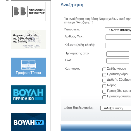
Αναζήτηση
Για αναζήτηση στη βάση Νομοσχεδίων από την 
επιλέξτε 'Αναζήτηση'
Υπουργείο:
Αριθμός Φεκ :
Κείμενο (λέξη-κλειδί):
Ημ.Ψηφισης από:
Έως:
Κατηγορία:
Σχέδιο νόμου
Πρόταση νόμου
Διεθνής Σύμβασ
Νόμος
Προσχέδιο κρατ
Πρόταση αναθεώ
Φάση Επεξεργασίας: