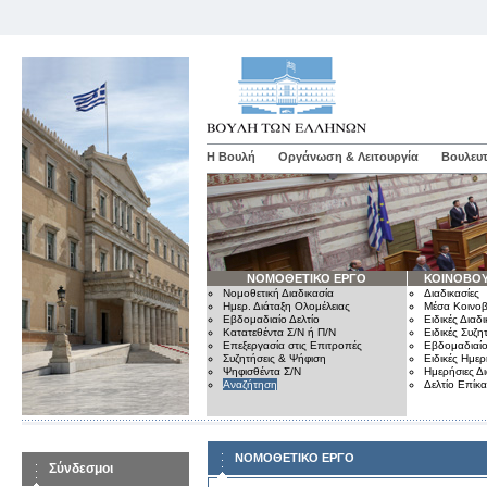
Η Βουλή
Οργάνωση & Λειτουργία
Βουλευτ
ΝΟΜΟΘΕΤΙΚΟ ΕΡΓΟ
ΚΟΙΝΟΒΟΥ
Νομοθετική Διαδικασία
Διαδικασίες
Ημερ. Διάταξη Ολομέλειας
Μέσα Κοινοβ
Εβδομαδιαίο Δελτίο
Ειδικές Διαδι
Κατατεθέντα Σ/Ν ή Π/Ν
Ειδικές Συζη
Επεξεργασία στις Επιτροπές
Εβδομαδιαίο
Συζητήσεις & Ψήφιση
Ειδικές Ημερ
Ψηφισθέντα Σ/Ν
Ημερήσιες Δ
Αναζήτηση
Δελτίο Επίκ
ΝΟΜΟΘΕΤΙΚΟ ΕΡΓΟ
Σύνδεσμοι