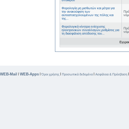
Φορολογία μη μισθωτών και μέτρα για
την ανακούφιση των
Πρό
αυτοαπασχολουμένων της πόλης και
νόμ
της...
Φορολογικά κίνητρα ενίσχυσης
Πρό
ηλεκτρονικών συναλλαγών,ρυθμίσεις για
νόμ
τη διασφάλιση απόδοσης του...
Εγγραφ
WEB-Mail
WEB-Apps
|
|
|
|
Όροι χρήσης
Προσωπικά δεδομένα
Ασφάλεια & Πρόσβαση