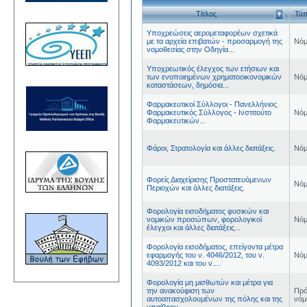
Τίτλος
Τύ
Υποχρεώσεις αερομεταφορέων σχετικά
με τα αρχεία επιβατών - προσαρμογή της
Νόμ
νομοθεσίας στην Οδηγία...
Υποχρεωτικός έλεγχος των ετήσιων και
των ενοποιημένων χρηματοοικονομικών
Νόμ
καταστάσεων, δημόσια...
Φαρμακευτικοί Σύλλογοι - Πανελλήνιος
Φαρμακευτικός Σύλλογος - Ινστιτούτο
Νόμ
Φαρμακευτικών...
Φάροι, Στρατολογία και άλλες διατάξεις.
Νόμ
Φορείς Διαχείρισης Προστατευόμενων
Νόμ
Περιοχών και άλλες διατάξεις.
Φορολογία εισοδήματος φυσικών και
νομικών προσώπων, φορολογικοί
Νόμ
έλεγχοι και άλλες διατάξεις...
Φορολογία εισοδήματος, επείγοντα μέτρα
εφαρμογής του ν. 4046/2012, του ν.
Νόμ
4093/2012 και του ν....
Φορολογία μη μισθωτών και μέτρα για
την ανακούφιση των
Πρό
αυτοαπασχολουμένων της πόλης και της
νόμ
υπαίθρου