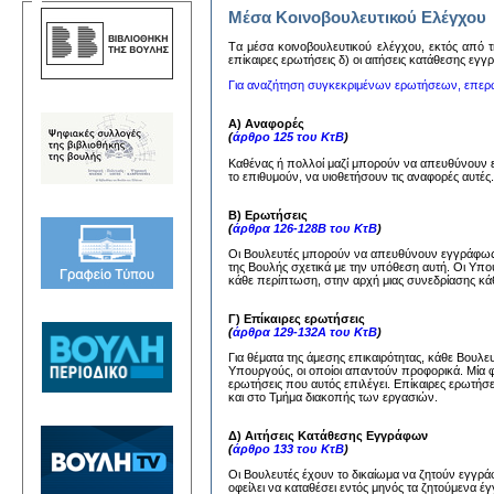
Μέσα Κοινοβουλευτικού Ελέγχου
Tα μέσα κoινoβoυλευτικoύ ελέγχoυ, εκτός από τη
επίκαιρες ερωτήσεις δ) oι αιτήσεις κατάθεσης εγ
Για αναζήτηση συγκεκριμένων ερωτήσεων, επερ
Α) Αναφορές
(
άρθρο 125 του ΚτΒ
)
Καθένας ή πολλοί μαζί μπορούν να απευθύνουν
το επιθυμούν, να υιοθετήσουν τις αναφορές αυτέ
Β) Ερωτήσεις
(
άρθρα 126-128Β του ΚτΒ
)
Οι Βουλευτές μπορούν να απευθύνουν εγγράφως 
της Βουλής σχετικά με την υπόθεση αυτή. Οι Υπ
κάθε περίπτωση, στην αρχή μιας συνεδρίασης κάθ
Γ) Επίκαιρες ερωτήσεις
(
άρθρα 129-132Α του ΚτΒ
)
Για θέματα της άμεσης επικαιρότητας, κάθε Βουλ
Υπουργούς, οι οποίοι απαντούν προφορικά. Μία 
ερωτήσεις που αυτός επιλέγει. Επίκαιρες ερωτήσ
και στο Τμήμα διακοπής των εργασιών.
Δ) Αιτήσεις Κατάθεσης Εγγράφων
(
άρθρο 133 του ΚτΒ
)
Οι Βουλευτές έχουν το δικαίωμα να ζητούν εγγ
οφείλει να καταθέσει εντός μηνός τα ζητούμενα