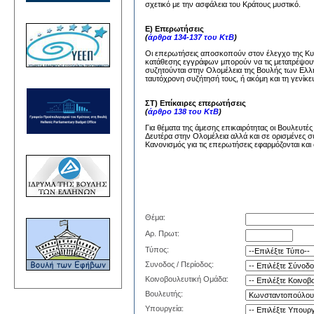
σχετικό με την ασφάλεια του Κράτους μυστικό.
Ε) Επερωτήσεις
(
άρθρα 134-137 του ΚτΒ
)
Οι επερωτήσεις αποσκοπούν στον έλεγχο της Κυβέ
κατάθεσης εγγράφων μπορούν να τις μετατρέψουν
συζητούνται στην Ολομέλεια της Βουλής των Ελλή
ταυτόχρονη συζήτησή τους, ή ακόμη και τη γενίκε
ΣΤ) Επίκαιρες επερωτήσεις
(
άρθρο 138 του ΚτΒ
)
Για θέματα της άμεσης επικαιρότητας οι Βουλευτέ
Δευτέρα στην Ολομέλεια αλλά και σε ορισμένες σ
Κανονισμός για τις επερωτήσεις εφαρμόζονται και 
Θέμα:
Αρ. Πρωτ:
Τύπος:
Συνοδος / Περίοδος:
Κοινοβουλευτική Ομάδα:
Βουλευτής:
Υπουργεία: