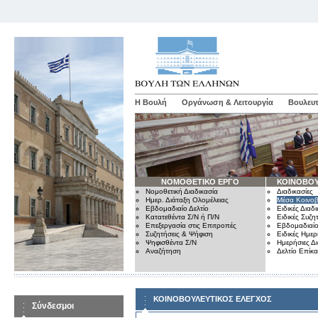
Η Βουλή
Οργάνωση & Λειτουργία
Βουλευτ
ΝΟΜΟΘΕΤΙΚΟ ΕΡΓΟ
ΚΟΙΝΟΒΟΥ
Νομοθετική Διαδικασία
Διαδικασίες
Ημερ. Διάταξη Ολομέλειας
Μέσα Κοινοβ
Εβδομαδιαίο Δελτίο
Ειδικές Διαδι
Κατατεθέντα Σ/Ν ή Π/Ν
Ειδικές Συζη
Επεξεργασία στις Επιτροπές
Εβδομαδιαίο
Συζητήσεις & Ψήφιση
Ειδικές Ημερ
Ψηφισθέντα Σ/Ν
Ημερήσιες Δ
Αναζήτηση
Δελτίο Επίκ
ΚΟΙΝΟΒΟΥΛΕΥΤΙΚΟΣ ΕΛΕΓΧΟΣ
Σύνδεσμοι