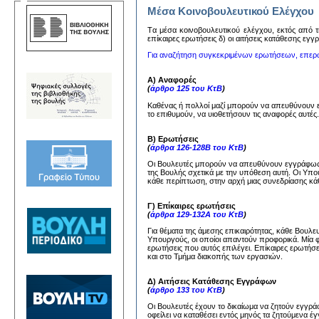
Μέσα Κοινοβουλευτικού Ελέγχου
Tα μέσα κoινoβoυλευτικoύ ελέγχoυ, εκτός από τη
επίκαιρες ερωτήσεις δ) oι αιτήσεις κατάθεσης εγ
Για αναζήτηση συγκεκριμένων ερωτήσεων, επερ
Α) Αναφορές
(
άρθρο 125 του ΚτΒ
)
Καθένας ή πολλοί μαζί μπορούν να απευθύνουν
το επιθυμούν, να υιοθετήσουν τις αναφορές αυτέ
Β) Ερωτήσεις
(
άρθρα 126-128Β του ΚτΒ
)
Οι Βουλευτές μπορούν να απευθύνουν εγγράφως 
της Βουλής σχετικά με την υπόθεση αυτή. Οι Υπ
κάθε περίπτωση, στην αρχή μιας συνεδρίασης κάθ
Γ) Επίκαιρες ερωτήσεις
(
άρθρα 129-132Α του ΚτΒ
)
Για θέματα της άμεσης επικαιρότητας, κάθε Βουλ
Υπουργούς, οι οποίοι απαντούν προφορικά. Μία 
ερωτήσεις που αυτός επιλέγει. Επίκαιρες ερωτήσ
και στο Τμήμα διακοπής των εργασιών.
Δ) Αιτήσεις Κατάθεσης Εγγράφων
(
άρθρο 133 του ΚτΒ
)
Οι Βουλευτές έχουν το δικαίωμα να ζητούν εγγ
οφείλει να καταθέσει εντός μηνός τα ζητούμενα