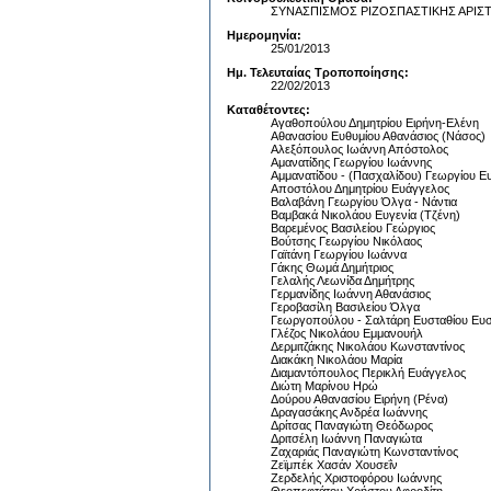
ΣΥΝΑΣΠΙΣΜΟΣ ΡΙΖΟΣΠΑΣΤΙΚΗΣ ΑΡΙΣ
Ημερομηνία:
25/01/2013
Ημ. Τελευταίας Τροποποίησης:
22/02/2013
Καταθέτοντες:
Αγαθοπούλου Δημητρίου Ειρήνη-Ελένη
Αθανασίου Ευθυμίου Αθανάσιος (Νάσος)
Αλεξόπουλος Ιωάννη Απόστολος
Αμανατίδης Γεωργίου Ιωάννης
Αμμανατίδου - (Πασχαλίδου) Γεωργίου Ευ
Αποστόλου Δημητρίου Ευάγγελος
Βαλαβάνη Γεωργίου Όλγα - Νάντια
Βαμβακά Νικολάου Ευγενία (Τζένη)
Βαρεμένος Βασιλείου Γεώργιος
Βούτσης Γεωργίου Νικόλαος
Γαϊτάνη Γεωργίου Ιωάννα
Γάκης Θωμά Δημήτριος
Γελαλής Λεωνίδα Δημήτρης
Γερμανίδης Ιωάννη Αθανάσιος
Γεροβασίλη Βασιλείου Όλγα
Γεωργοπούλου - Σαλτάρη Ευσταθίου Ευσ
Γλέζος Νικολάου Εμμανουήλ
Δερμιτζάκης Νικολάου Κωνσταντίνος
Διακάκη Νικολάου Μαρία
Διαμαντόπουλος Περικλή Ευάγγελος
Διώτη Μαρίνου Ηρώ
Δούρου Αθανασίου Ειρήνη (Ρένα)
Δραγασάκης Ανδρέα Ιωάννης
Δρίτσας Παναγιώτη Θεόδωρος
Δριτσέλη Ιωάννη Παναγιώτα
Ζαχαριάς Παναγιώτη Κωνσταντίνος
Ζεϊμπέκ Χασάν Χουσεΐν
Ζερδελής Χριστοφόρου Ιωάννης