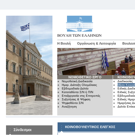
Η Βουλή
Οργάνωση & Λειτουργία
Βουλευτ
ΝΟΜΟΘΕΤΙΚΟ ΕΡΓΟ
ΚΟΙΝΟΒΟΥ
Νομοθετική Διαδικασία
Διαδικασίες
Ημερ. Διάταξη Ολομέλειας
Μέσα Κοινοβ
Εβδομαδιαίο Δελτίο
Ειδικές Διαδι
Κατατεθέντα Σ/Ν ή Π/Ν
Ειδικές Συζη
Επεξεργασία στις Επιτροπές
Εβδομαδιαίο
Συζητήσεις & Ψήφιση
Ειδικές Ημερ
Ψηφισθέντα Σ/Ν
Ημερήσιες Δ
Αναζήτηση
Δελτίο Επίκ
ΚΟΙΝΟΒΟΥΛΕΥΤΙΚΟΣ ΕΛΕΓΧΟΣ
Σύνδεσμοι