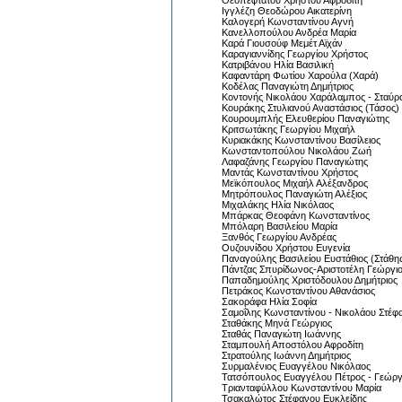
Θεοπεφτάτου Χρήστου Αφροδίτη
Ιγγλέζη Θεοδώρου Αικατερίνη
Καλογερή Κωνσταντίνου Αγνή
Κανελλοπούλου Ανδρέα Μαρία
Καρά Γιουσούφ Μεμέτ Αϊχάν
Καραγιαννίδης Γεωργίου Χρήστος
Κατριβάνου Ηλία Βασιλική
Καφαντάρη Φωτίου Χαρούλα (Χαρά)
Κοδέλας Παναγιώτη Δημήτριος
Κοντονής Νικολάου Χαράλαμπος - Σταύρ
Κουράκης Στυλιανού Αναστάσιος (Τάσος)
Κουρουμπλής Ελευθερίου Παναγιώτης
Κριτσωτάκης Γεωργίου Μιχαήλ
Κυριακάκης Κωνσταντίνου Βασίλειος
Κωνσταντοπούλου Νικολάου Ζωή
Λαφαζάνης Γεωργίου Παναγιώτης
Μαντάς Κωνσταντίνου Χρήστος
Μεϊκόπουλος Μιχαήλ Αλέξανδρος
Μητρόπουλος Παναγιώτη Αλέξιος
Μιχαλάκης Ηλία Νικόλαος
Μπάρκας Θεοφάνη Κωνσταντίνος
Μπόλαρη Βασιλείου Μαρία
Ξανθός Γεωργίου Ανδρέας
Ουζουνίδου Χρήστου Ευγενία
Παναγούλης Βασιλείου Ευστάθιος (Στάθη
Πάντζας Σπυρίδωνος-Αριστοτέλη Γεώργι
Παπαδημούλης Χριστόδουλου Δημήτριος
Πετράκος Κωνσταντίνου Αθανάσιος
Σακοράφα Ηλία Σοφία
Σαμοΐλης Κωνσταντίνου - Νικολάου Στέφ
Σταθάκης Μηνά Γεώργιος
Σταθάς Παναγιώτη Ιωάννης
Σταμπουλή Αποστόλου Αφροδίτη
Στρατούλης Ιωάννη Δημήτριος
Συρμαλένιος Ευαγγέλου Νικόλαος
Τατσόπουλος Ευαγγέλου Πέτρος - Γεώργ
Τριανταφύλλου Κωνσταντίνου Μαρία
Τσακαλώτος Στέφανου Ευκλείδης