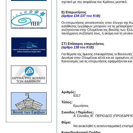
σχετικό με την ασφάλεια του Κράτους μυστικό.
Ε) Επερωτήσεις
(
άρθρα 134-137 του ΚτΒ
)
Οι επερωτήσεις αποσκοπούν στον έλεγχο της Κυβέ
κατάθεσης εγγράφων μπορούν να τις μετατρέψουν
συζητούνται στην Ολομέλεια της Βουλής των Ελλή
ταυτόχρονη συζήτησή τους, ή ακόμη και τη γενίκε
ΣΤ) Επίκαιρες επερωτήσεις
(
άρθρο 138 του ΚτΒ
)
Για θέματα της άμεσης επικαιρότητας οι Βουλευτέ
Δευτέρα στην Ολομέλεια αλλά και σε ορισμένες σ
Κανονισμός για τις επερωτήσεις εφαρμόζονται και 
Αριθμός:
6317
Τύπος:
Ερωτήσεις
Συνοδος / Περίοδος:
Α' Σύνοδος ΙΕ΄ ΠΕΡΙΟΔΟΣ (ΠΡΟΕΔΡ
Θέμα:
Να ανακληθεί η αντισυνταγματική επιστρ
Κοινοβουλευτική Ομάδα: