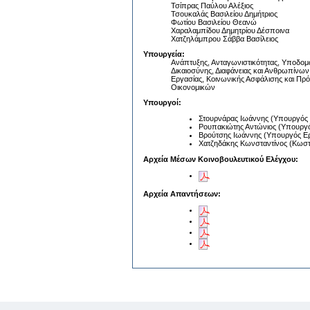
Τσίπρας Παύλου Αλέξιος
Τσουκαλάς Βασιλείου Δημήτριος
Φωτίου Βασιλείου Θεανώ
Χαραλαμπίδου Δημητρίου Δέσποινα
Χατζηλάμπρου Σάββα Βασίλειος
Υπουργεία:
Ανάπτυξης, Ανταγωνιστικότητας, Υποδο
Δικαιοσύνης, Διαφάνειας και Ανθρωπίνω
Εργασίας, Κοινωνικής Ασφάλισης και Πρό
Οικονομικών
Υπουργοί:
Στουρνάρας Ιωάννης (Υπουργός 
Ρουπακιώτης Αντώνιος (Υπουργός
Βρούτσης Ιωάννης (Υπουργός Εργ
Χατζηδάκης Κωνσταντίνος (Κωστ
Αρχεία Μέσων Κοινοβουλευτικού Ελέγχου:
Αρχεία Απαντήσεων: