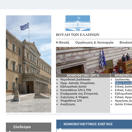
Η Βουλή
Οργάνωση & Λειτουργία
Βουλευτ
ΝΟΜΟΘΕΤΙΚΟ ΕΡΓΟ
ΚΟΙΝΟΒΟΥ
Νομοθετική Διαδικασία
Διαδικασίες
Ημερ. Διάταξη Ολομέλειας
Μέσα Κοινοβ
Εβδομαδιαίο Δελτίο
Ειδικές Διαδι
Κατατεθέντα Σ/Ν ή Π/Ν
Ειδικές Συζη
Επεξεργασία στις Επιτροπές
Εβδομαδιαίο
Συζητήσεις & Ψήφιση
Ειδικές Ημερ
Ψηφισθέντα Σ/Ν
Ημερήσιες Δ
Αναζήτηση
Δελτίο Επίκ
ΚΟΙΝΟΒΟΥΛΕΥΤΙΚΟΣ ΕΛΕΓΧΟΣ
Σύνδεσμοι