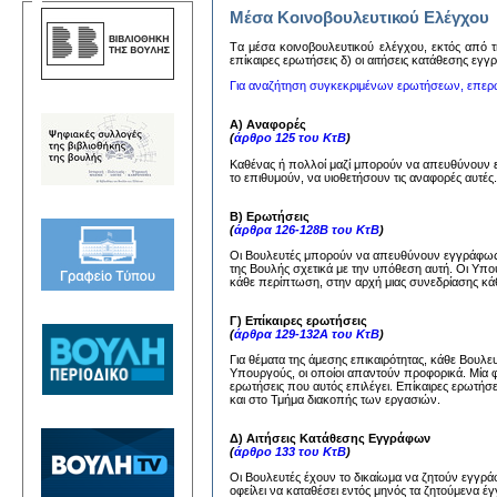
Μέσα Κοινοβουλευτικού Ελέγχου
Tα μέσα κoινoβoυλευτικoύ ελέγχoυ, εκτός από τη
επίκαιρες ερωτήσεις δ) oι αιτήσεις κατάθεσης εγ
Για αναζήτηση συγκεκριμένων ερωτήσεων, επερ
Α) Αναφορές
(
άρθρο 125 του ΚτΒ
)
Καθένας ή πολλοί μαζί μπορούν να απευθύνουν
το επιθυμούν, να υιοθετήσουν τις αναφορές αυτέ
Β) Ερωτήσεις
(
άρθρα 126-128Β του ΚτΒ
)
Οι Βουλευτές μπορούν να απευθύνουν εγγράφως 
της Βουλής σχετικά με την υπόθεση αυτή. Οι Υπ
κάθε περίπτωση, στην αρχή μιας συνεδρίασης κάθ
Γ) Επίκαιρες ερωτήσεις
(
άρθρα 129-132Α του ΚτΒ
)
Για θέματα της άμεσης επικαιρότητας, κάθε Βουλ
Υπουργούς, οι οποίοι απαντούν προφορικά. Μία 
ερωτήσεις που αυτός επιλέγει. Επίκαιρες ερωτήσ
και στο Τμήμα διακοπής των εργασιών.
Δ) Αιτήσεις Κατάθεσης Εγγράφων
(
άρθρο 133 του ΚτΒ
)
Οι Βουλευτές έχουν το δικαίωμα να ζητούν εγγ
οφείλει να καταθέσει εντός μηνός τα ζητούμενα