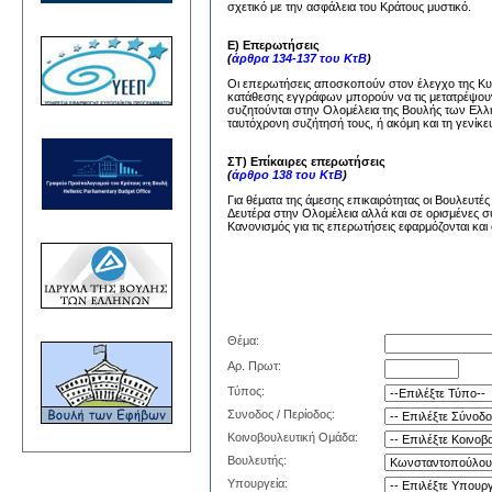
σχετικό με την ασφάλεια του Κράτους μυστικό.
Ε) Επερωτήσεις
(
άρθρα 134-137 του ΚτΒ
)
Οι επερωτήσεις αποσκοπούν στον έλεγχο της Κυβέ
κατάθεσης εγγράφων μπορούν να τις μετατρέψουν
συζητούνται στην Ολομέλεια της Βουλής των Ελλή
ταυτόχρονη συζήτησή τους, ή ακόμη και τη γενίκε
ΣΤ) Επίκαιρες επερωτήσεις
(
άρθρο 138 του ΚτΒ
)
Για θέματα της άμεσης επικαιρότητας οι Βουλευτέ
Δευτέρα στην Ολομέλεια αλλά και σε ορισμένες σ
Κανονισμός για τις επερωτήσεις εφαρμόζονται και 
Θέμα:
Αρ. Πρωτ:
Τύπος:
Συνοδος / Περίοδος:
Κοινοβουλευτική Ομάδα:
Βουλευτής:
Υπουργεία: