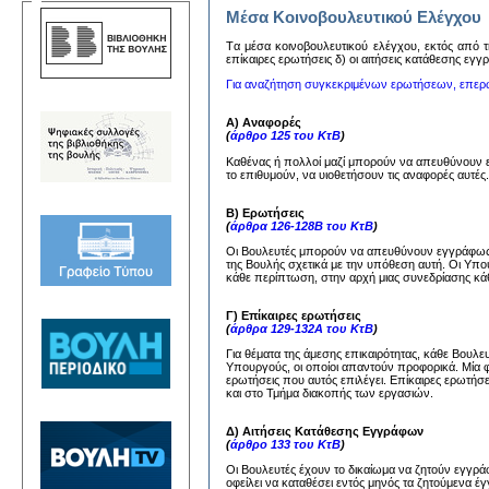
Μέσα Κοινοβουλευτικού Ελέγχου
Tα μέσα κoινoβoυλευτικoύ ελέγχoυ, εκτός από τη
επίκαιρες ερωτήσεις δ) oι αιτήσεις κατάθεσης εγ
Για αναζήτηση συγκεκριμένων ερωτήσεων, επερ
Α) Αναφορές
(
άρθρο 125 του ΚτΒ
)
Καθένας ή πολλοί μαζί μπορούν να απευθύνουν
το επιθυμούν, να υιοθετήσουν τις αναφορές αυτέ
Β) Ερωτήσεις
(
άρθρα 126-128Β του ΚτΒ
)
Οι Βουλευτές μπορούν να απευθύνουν εγγράφως 
της Βουλής σχετικά με την υπόθεση αυτή. Οι Υπ
κάθε περίπτωση, στην αρχή μιας συνεδρίασης κάθ
Γ) Επίκαιρες ερωτήσεις
(
άρθρα 129-132Α του ΚτΒ
)
Για θέματα της άμεσης επικαιρότητας, κάθε Βουλ
Υπουργούς, οι οποίοι απαντούν προφορικά. Μία 
ερωτήσεις που αυτός επιλέγει. Επίκαιρες ερωτήσ
και στο Τμήμα διακοπής των εργασιών.
Δ) Αιτήσεις Κατάθεσης Εγγράφων
(
άρθρο 133 του ΚτΒ
)
Οι Βουλευτές έχουν το δικαίωμα να ζητούν εγγ
οφείλει να καταθέσει εντός μηνός τα ζητούμενα