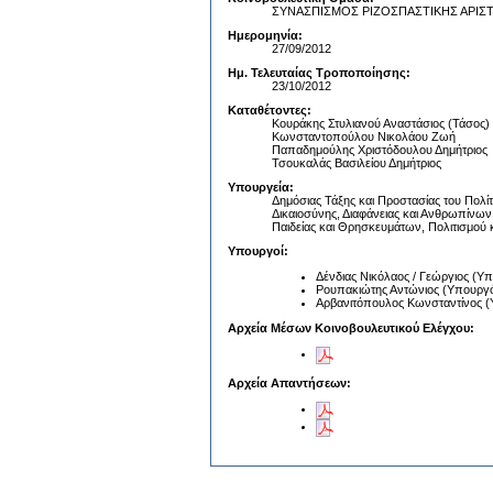
ΣΥΝΑΣΠΙΣΜΟΣ ΡΙΖΟΣΠΑΣΤΙΚΗΣ ΑΡΙΣ
Ημερομηνία:
27/09/2012
Ημ. Τελευταίας Τροποποίησης:
23/10/2012
Καταθέτοντες:
Κουράκης Στυλιανού Αναστάσιος (Τάσος)
Κωνσταντοπούλου Νικολάου Ζωή
Παπαδημούλης Χριστόδουλου Δημήτριος
Τσουκαλάς Βασιλείου Δημήτριος
Υπουργεία:
Δημόσιας Τάξης και Προστασίας του Πολί
Δικαιοσύνης, Διαφάνειας και Ανθρωπίνω
Παιδείας και Θρησκευμάτων, Πολιτισμού 
Υπουργοί:
Δένδιας Νικόλαος / Γεώργιος (Υπ
Ρουπακιώτης Αντώνιος (Υπουργός
Αρβανιτόπουλος Κωνσταντίνος (
Αρχεία Μέσων Κοινοβουλευτικού Ελέγχου:
Αρχεία Απαντήσεων: