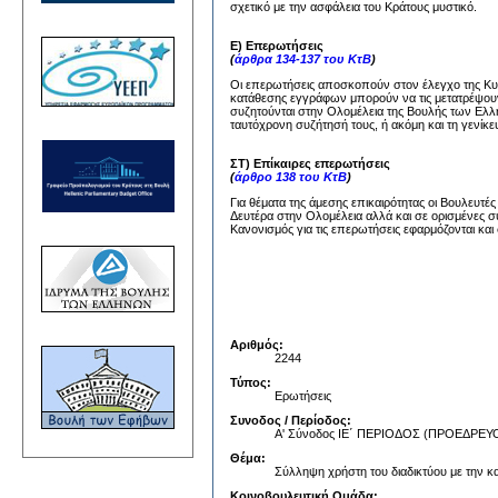
σχετικό με την ασφάλεια του Κράτους μυστικό.
Ε) Επερωτήσεις
(
άρθρα 134-137 του ΚτΒ
)
Οι επερωτήσεις αποσκοπούν στον έλεγχο της Κυβέ
κατάθεσης εγγράφων μπορούν να τις μετατρέψουν
συζητούνται στην Ολομέλεια της Βουλής των Ελλή
ταυτόχρονη συζήτησή τους, ή ακόμη και τη γενίκε
ΣΤ) Επίκαιρες επερωτήσεις
(
άρθρο 138 του ΚτΒ
)
Για θέματα της άμεσης επικαιρότητας οι Βουλευτέ
Δευτέρα στην Ολομέλεια αλλά και σε ορισμένες σ
Κανονισμός για τις επερωτήσεις εφαρμόζονται και 
Αριθμός:
2244
Τύπος:
Ερωτήσεις
Συνοδος / Περίοδος:
Α' Σύνοδος ΙΕ΄ ΠΕΡΙΟΔΟΣ (ΠΡΟΕΔΡ
Θέμα:
Σύλληψη χρήστη του διαδικτύου με την κ
Κοινοβουλευτική Ομάδα: