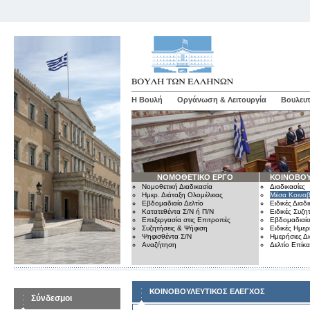
Η Βουλή
Οργάνωση & Λειτουργία
Βουλευτ
ΝΟΜΟΘΕΤΙΚΟ ΕΡΓΟ
ΚΟΙΝΟΒΟΥ
Νομοθετική Διαδικασία
Διαδικασίες
Ημερ. Διάταξη Ολομέλειας
Μέσα Κοινοβ
Εβδομαδιαίο Δελτίο
Ειδικές Διαδι
Κατατεθέντα Σ/Ν ή Π/Ν
Ειδικές Συζη
Επεξεργασία στις Επιτροπές
Εβδομαδιαίο
Συζητήσεις & Ψήφιση
Ειδικές Ημερ
Ψηφισθέντα Σ/Ν
Ημερήσιες Δ
Αναζήτηση
Δελτίο Επίκ
ΚΟΙΝΟΒΟΥΛΕΥΤΙΚΟΣ ΕΛΕΓΧΟΣ
Σύνδεσμοι