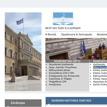
Η Βουλή
Οργάνωση & Λειτουργία
Βουλευτ
ΝΟΜΟΘΕΤΙΚΟ ΕΡΓΟ
ΚΟΙΝΟΒΟΥ
Νομοθετική Διαδικασία
Διαδικασίες
Ημερ. Διάταξη Ολομέλειας
Μέσα Κοινοβ
Εβδομαδιαίο Δελτίο
Ειδικές Διαδι
Κατατεθέντα Σ/Ν ή Π/Ν
Ειδικές Συζη
Επεξεργασία στις Επιτροπές
Εβδομαδιαίο
Συζητήσεις & Ψήφιση
Ειδικές Ημερ
Ψηφισθέντα Σ/Ν
Ημερήσιες Δ
Αναζήτηση
Δελτίο Επίκ
ΚΟΙΝΟΒΟΥΛΕΥΤΙΚΟΣ ΕΛΕΓΧΟΣ
Σύνδεσμοι