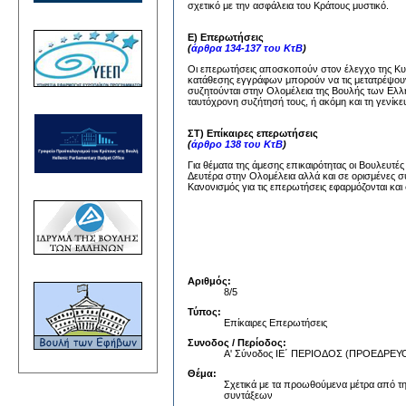
σχετικό με την ασφάλεια του Κράτους μυστικό.
Ε) Επερωτήσεις
(
άρθρα 134-137 του ΚτΒ
)
Οι επερωτήσεις αποσκοπούν στον έλεγχο της Κυβέ
κατάθεσης εγγράφων μπορούν να τις μετατρέψουν
συζητούνται στην Ολομέλεια της Βουλής των Ελλή
ταυτόχρονη συζήτησή τους, ή ακόμη και τη γενίκε
ΣΤ) Επίκαιρες επερωτήσεις
(
άρθρο 138 του ΚτΒ
)
Για θέματα της άμεσης επικαιρότητας οι Βουλευτέ
Δευτέρα στην Ολομέλεια αλλά και σε ορισμένες σ
Κανονισμός για τις επερωτήσεις εφαρμόζονται και 
Αριθμός:
8/5
Τύπος:
Επίκαιρες Επερωτήσεις
Συνοδος / Περίοδος:
Α' Σύνοδος ΙΕ΄ ΠΕΡΙΟΔΟΣ (ΠΡΟΕΔΡ
Θέμα:
Σχετικά με τα προωθούμενα μέτρα από τ
συντάξεων