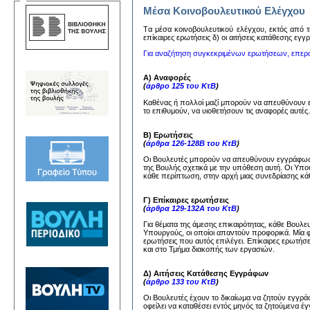
Μέσα Κοινοβουλευτικού Ελέγχου
Tα μέσα κoινoβoυλευτικoύ ελέγχoυ, εκτός από τη
επίκαιρες ερωτήσεις δ) oι αιτήσεις κατάθεσης εγ
Για αναζήτηση συγκεκριμένων ερωτήσεων, επερ
Α) Αναφορές
(
άρθρο 125 του ΚτΒ
)
Καθένας ή πολλοί μαζί μπορούν να απευθύνουν
το επιθυμούν, να υιοθετήσουν τις αναφορές αυτέ
Β) Ερωτήσεις
(
άρθρα 126-128Β του ΚτΒ
)
Οι Βουλευτές μπορούν να απευθύνουν εγγράφως 
της Βουλής σχετικά με την υπόθεση αυτή. Οι Υπ
κάθε περίπτωση, στην αρχή μιας συνεδρίασης κάθ
Γ) Επίκαιρες ερωτήσεις
(
άρθρα 129-132Α του ΚτΒ
)
Για θέματα της άμεσης επικαιρότητας, κάθε Βουλ
Υπουργούς, οι οποίοι απαντούν προφορικά. Μία 
ερωτήσεις που αυτός επιλέγει. Επίκαιρες ερωτήσ
και στο Τμήμα διακοπής των εργασιών.
Δ) Αιτήσεις Κατάθεσης Εγγράφων
(
άρθρο 133 του ΚτΒ
)
Οι Βουλευτές έχουν το δικαίωμα να ζητούν εγγ
οφείλει να καταθέσει εντός μηνός τα ζητούμενα