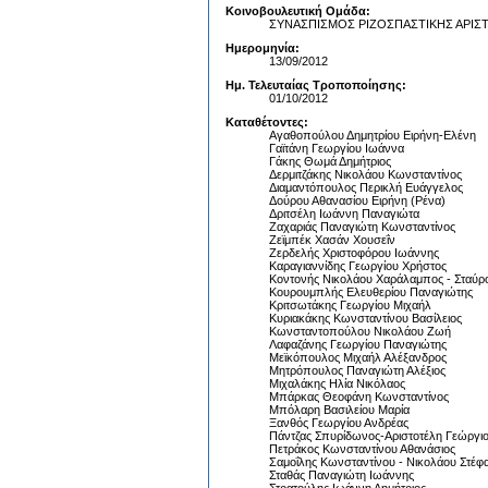
Κοινοβουλευτική Ομάδα:
ΣΥΝΑΣΠΙΣΜΟΣ ΡΙΖΟΣΠΑΣΤΙΚΗΣ ΑΡΙΣ
Ημερομηνία:
13/09/2012
Ημ. Τελευταίας Τροποποίησης:
01/10/2012
Καταθέτοντες:
Αγαθοπούλου Δημητρίου Ειρήνη-Ελένη
Γαϊτάνη Γεωργίου Ιωάννα
Γάκης Θωμά Δημήτριος
Δερμιτζάκης Νικολάου Κωνσταντίνος
Διαμαντόπουλος Περικλή Ευάγγελος
Δούρου Αθανασίου Ειρήνη (Ρένα)
Δριτσέλη Ιωάννη Παναγιώτα
Ζαχαριάς Παναγιώτη Κωνσταντίνος
Ζεϊμπέκ Χασάν Χουσεΐν
Ζερδελής Χριστοφόρου Ιωάννης
Καραγιαννίδης Γεωργίου Χρήστος
Κοντονής Νικολάου Χαράλαμπος - Σταύρ
Κουρουμπλής Ελευθερίου Παναγιώτης
Κριτσωτάκης Γεωργίου Μιχαήλ
Κυριακάκης Κωνσταντίνου Βασίλειος
Κωνσταντοπούλου Νικολάου Ζωή
Λαφαζάνης Γεωργίου Παναγιώτης
Μεϊκόπουλος Μιχαήλ Αλέξανδρος
Μητρόπουλος Παναγιώτη Αλέξιος
Μιχαλάκης Ηλία Νικόλαος
Μπάρκας Θεοφάνη Κωνσταντίνος
Μπόλαρη Βασιλείου Μαρία
Ξανθός Γεωργίου Ανδρέας
Πάντζας Σπυρίδωνος-Αριστοτέλη Γεώργι
Πετράκος Κωνσταντίνου Αθανάσιος
Σαμοΐλης Κωνσταντίνου - Νικολάου Στέφ
Σταθάς Παναγιώτη Ιωάννης