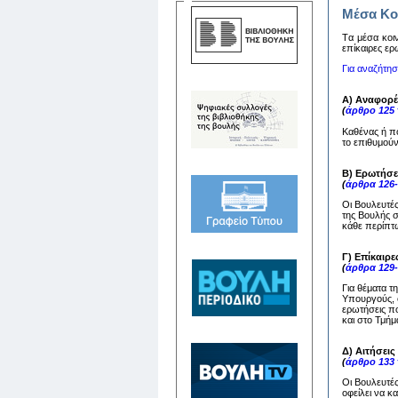
Μέσα Κο
Tα μέσα κoιν
επίκαιρες ερ
Για αναζήτη
Α) Αναφορέ
(
άρθρο 125
Καθένας ή π
το επιθυμούν
Β) Ερωτήσε
(
άρθρα 126
Οι Βουλευτέ
της Βουλής 
κάθε περίπτω
Γ) Επίκαιρε
(
άρθρα 129
Για θέματα τ
Υπουργούς, ο
ερωτήσεις πο
και στο Τμή
Δ) Αιτήσει
(
άρθρο 133
Οι Βουλευτέ
οφείλει να 