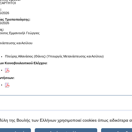
ΞΑΡΤΗΤΟΙ
:
5/2026
αίας Τροποποίησης:
6/2026
ες:
ούσος Εμμανουήλ Γεώργιος
νάστευσης και Ασύλου
Πλεύρης Αθανάσιος (Θάνος) (Υπουργός Μετανάστευσης και Ασύλου)
ων Κοινοβουλευτικού Ελέγχου:
ντήσεων:
|
|
 δεδομένα
Ασφάλεια & Πρόσβαση
Πύλη της Βουλής των Ελλήνων χρησιμοποιεί cookies όπως ειδικότερα 