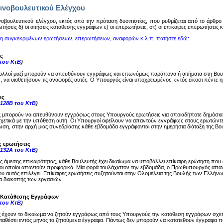
ινοβουλευτικού Ελέγχου
oβoυλευτικoύ ελέγχoυ, εκτός από την πρόταση δυσπιστίας, πoυ ρυθμίζεται από τo άρθρo 14
ωτήσεις δ) oι αιτήσεις κατάθεσης εγγράφων ε) oι επερωτήσεις, στ) oι επίκαιρες επερωτήσεις
ση συγκεκριμένων ερωτήσεων, επερωτήσεων, αναφορών κ.λ.π, πατήστε εδώ:
ς
 του ΚτΒ
)
ολλοί μαζί μπορούν να απευθύνουν εγγράφως και επωνύμως παράπονα ή αιτήματα στη Βου
, να υιοθετήσουν τις αναφορές αυτές. Ο Υπουργός είναι υποχρεωμένος, εντός είκοσι πέντε
ις
-128Β του ΚτΒ
)
ς μπορούν να απευθύνουν εγγράφως στους Υπουργούς ερωτήσεις για οποιαδήποτε δημόσια
σχετικά με την υπόθεση αυτή. Οι Υπουργοί οφείλουν να απαντούν εγγράφως στους ερωτώντες
ση, στην αρχή μιας συνεδρίασης κάθε εβδομάδα εγγράφονται στην ημερήσια διάταξη της Βου
ς ερωτήσεις
-132Α του ΚτΒ
)
ης άμεσης επικαιρότητας, κάθε Βουλευτής έχει δικαίωμα να υποβάλλει επίκαιρη ερώτηση π
ι οποίοι απαντούν προφορικά. Μία φορά τουλάχιστον την εβδομάδα, ο Πρωθυπουργός απαντά
υ αυτός επιλέγει. Επίκαιρες ερωτήσεις συζητούνται στην Ολομέλεια της Βουλής των Ελλήνω
μα διακοπής των εργασιών.
ς Κατάθεσης Εγγράφων
 του ΚτΒ
)
ς έχουν το δικαίωμα να ζητούν εγγράφως από τους Υπουργούς την κατάθεση εγγράφων σχε
καταθέσει εντός μηνός τα ζητούμενα έγγραφα. Πάντως δεν μπορούν να κατατεθούν έγγραφα π