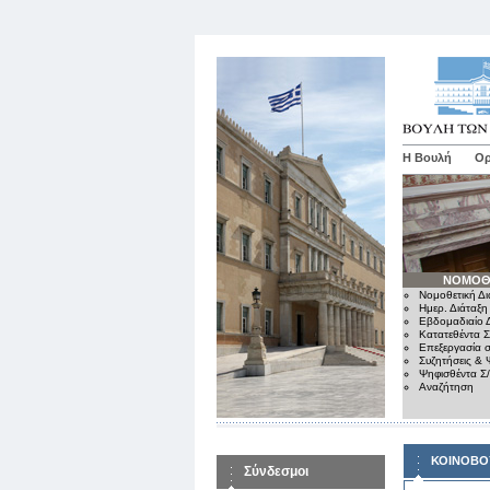
Η Βουλή
Ορ
ΝΟΜΟΘ
Νομοθετική Δι
Ημερ. Διάταξη
Εβδομαδιαίο Δ
Κατατεθέντα Σ
Επεξεργασία σ
Συζητήσεις & 
Ψηφισθέντα Σ
Αναζήτηση
ΚΟΙΝΟΒΟ
Σύνδεσμοι