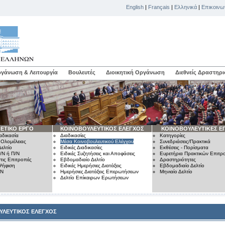
English
|
Français
|
Ελληνικά
|
Επικοινω
γάνωση & Λειτουργία
Βουλευτές
Διοικητική Οργάνωση
Διεθνείς Δραστηρι
ΕΤΙΚΟ ΕΡΓΟ
ΚΟΙΝΟΒΟΥΛΕΥΤΙΚΟΣ ΕΛΕΓΧΟΣ
ΚΟΙΝΟΒΟΥΛΕΥΤΙΚΕΣ Ε
αδικασία
Διαδικασίες
Κατηγορίες
 Ολομέλειας
Μέσα Κοινοβουλευτικού Ελέγχου
Συνεδριάσεις/Πρακτικά
ελτίο
Ειδικές Διαδικασίες
Εκθέσεις - Πορίσματα
/Ν ή Π/Ν
Ειδικές Συζητήσεις και Αποφάσεις
Ευρετήρια Πρακτικών Επιτ
τις Επιτροπές
Εβδομαδιαίο Δελτίο
Δραστηριότητες
Ψήφιση
Ειδικές Ημερήσιες Διατάξεις
Εβδομαδιαίο Δελτίο
/Ν
Ημερήσιες Διατάξεις Επερωτήσεων
Μηνιαίο Δελτίο
Δελτίο Επίκαιρων Ερωτήσεων
ΥΛΕΥΤΙΚΟΣ ΕΛΕΓΧΟΣ