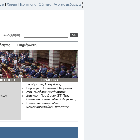
νία
|
Χάρτης Πλοήγησης
|
Οδηγίες
|
Ανοιχτά Δεδομένα
Αναζήτηση
ότητες
Ενημέρωση
ΠΙΤΡΟΠΕΣ
ΠΡΑΚΤΙΚΑ
Συνεδριάσεις Ολομέλειας
Ευρετήρια Πρακτικών Ολομέλειας
Αναθεωρήσεις Συντάγματος
ροπών
Διάσκεψη Προέδρων ΙΣΤ' Περ.
Οπτικο-ακουστικό υλικό Ολομέλειας
Οπτικο-ακουστικό υλικό
Κοινοβουλευτικών Επιτροπών