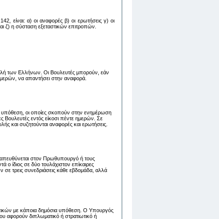
2, είναι: α) oι αναφoρές β) oι ερωτήσεις γ) oι
 και ζ) η σύσταση εξεταστικών επιτροπών.
λή των Ελλήνων. Οι Βουλευτές μπορούν, εάν
 ημερών, να απαντήσει στην αναφορά.
 υπόθεση, οι οποίες σκοπούν στην ενημέρωση
 Βουλευτές εντός είκοσι πέντε ημερών. Σε
λής και συζητούνται αναφορές και ερωτήσεις.
ου απευθύνεται στον Πρωθυπουργό ή τους
 ο ίδιος σε δύο τουλάχιστον επίκαιρες
ν σε τρεις συνεδριάσεις κάθε εβδομάδα, αλλά
τικών με κάποια δημόσια υπόθεση. Ο Υπουργός
ου αφορούν διπλωματικό ή στρατιωτικό ή