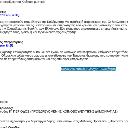
ην ασφάλεια του Κράτους μυστικό.
σεις
137 του ΚτΒ
)
ις αποσκοπούν στον έλεγχο της Κυβέρνησης για πράξεις ή παραλείψεις της. Οι Βουλευτές 
γγράφων μπορούν να τις μετατρέψουν σε επερωτήσεις εάν κρίνουν ότι η απάντηση του Υπου
στην Ολομέλεια της Βουλής των Ελλήνων. Εάν υπάρχουν περισσότερες επερωτήσεις για το ί
υζήτησή τους, ή ακόμη και τη γενίκευση της συζήτησης.
ρες επερωτήσεις
 του ΚτΒ
)
ης άμεσης επικαιρότητας οι Βουλευτές έχουν το δικαίωμα να υποβάλουν επίκαιρες επερωτήσει
 Ολομέλεια αλλά και σε ορισμένες συνεδριάσεις του Τμήματος διακοπής των εργασιών. Κατά 
ια τις επερωτήσεις εφαρμόζονται και στις επίκαιρες επερωτήσεις.
Κοινοβουλευτικός Ελέγχος - Αναζήτηση
2
ήσεις
Περίοδος:
ύνοδος Κ΄ ΠΕΡΙΟΔΟΣ (ΠΡΟΕΔΡΕΥΟΜΕΝΗΣ ΚΟΙΝΟΒΟΥΛΕΥΤΙΚΗΣ ΔΗΜΟΚΡΑΤΙΑΣ)
ρυπτώ σχεδιασμοί για δημιουργία δομής μεταναστών στις Μαλάδες Ηρακλείου _ Αγνοείται η τ
υτική Ομάδα: