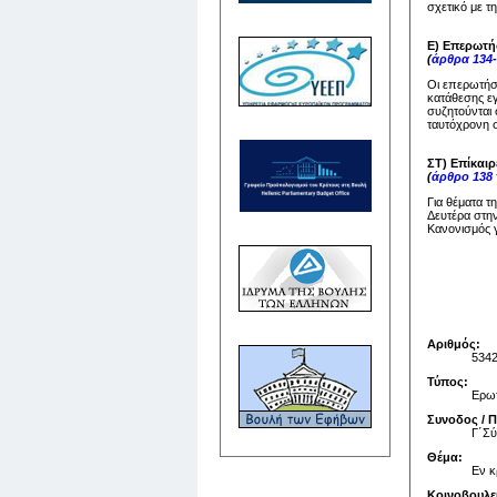
σχετικό με τ
Ε) Επερωτή
(
άρθρα 134-
Οι επερωτήσε
κατάθεσης ε
συζητούνται 
ταυτόχρονη σ
ΣΤ) Επίκαι
(
άρθρο 138
Για θέματα τ
Δευτέρα στην
Κανονισμός γ
Αριθμός:
534
Τύπος:
Ερωτ
Συνοδος / 
Γ΄Σ
Θέμα:
Εν κ
Κοινοβουλε