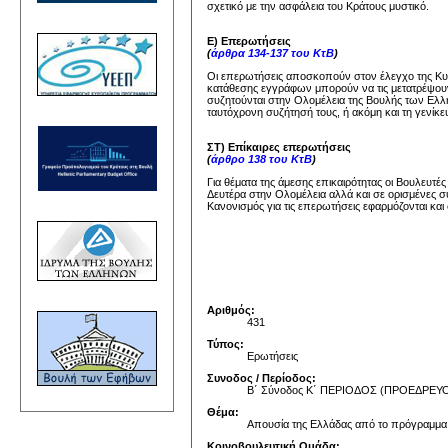
σχετικό με την ασφάλεια του Κράτους μυστικό.
Ε) Επερωτήσεις
(
άρθρα 134-137 του ΚτΒ
)
Οι επερωτήσεις αποσκοπούν στον έλεγχο της Κυβέ
κατάθεσης εγγράφων μπορούν να τις μετατρέψουν
συζητούνται στην Ολομέλεια της Βουλής των Ελλή
ταυτόχρονη συζήτησή τους, ή ακόμη και τη γενίκε
ΣΤ) Επίκαιρες επερωτήσεις
(
άρθρο 138 του ΚτΒ
)
Για θέματα της άμεσης επικαιρότητας οι Βουλευτέ
Δευτέρα στην Ολομέλεια αλλά και σε ορισμένες σ
Κανονισμός για τις επερωτήσεις εφαρμόζονται και 
Αριθμός:
431
Τύπος:
Ερωτήσεις
Συνοδος / Περίοδος:
Β΄ Σύνοδος Κ΄ ΠΕΡΙΟΔΟΣ (ΠΡΟΕΔΡΕ
Θέμα:
Απουσία της Ελλάδας από το πρόγραμμ
Κοινοβουλευτική Ομάδα: