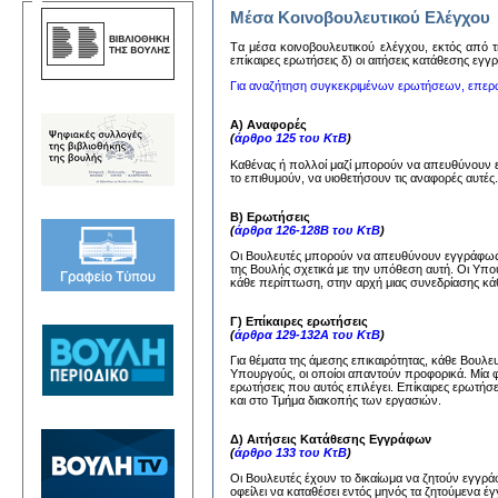
Μέσα Κοινοβουλευτικού Ελέγχου
Tα μέσα κoινoβoυλευτικoύ ελέγχoυ, εκτός από τη
επίκαιρες ερωτήσεις δ) oι αιτήσεις κατάθεσης εγ
Για αναζήτηση συγκεκριμένων ερωτήσεων, επερ
Α) Αναφορές
(
άρθρο 125 του ΚτΒ
)
Καθένας ή πολλοί μαζί μπορούν να απευθύνουν
το επιθυμούν, να υιοθετήσουν τις αναφορές αυτέ
Β) Ερωτήσεις
(
άρθρα 126-128Β του ΚτΒ
)
Οι Βουλευτές μπορούν να απευθύνουν εγγράφως 
της Βουλής σχετικά με την υπόθεση αυτή. Οι Υπ
κάθε περίπτωση, στην αρχή μιας συνεδρίασης κάθ
Γ) Επίκαιρες ερωτήσεις
(
άρθρα 129-132Α του ΚτΒ
)
Για θέματα της άμεσης επικαιρότητας, κάθε Βουλ
Υπουργούς, οι οποίοι απαντούν προφορικά. Μία 
ερωτήσεις που αυτός επιλέγει. Επίκαιρες ερωτήσ
και στο Τμήμα διακοπής των εργασιών.
Δ) Αιτήσεις Κατάθεσης Εγγράφων
(
άρθρο 133 του ΚτΒ
)
Οι Βουλευτές έχουν το δικαίωμα να ζητούν εγγ
οφείλει να καταθέσει εντός μηνός τα ζητούμενα