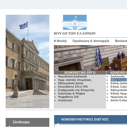
Η Βουλή
Οργάνωση & Λειτουργία
Βουλευτ
ΝΟΜΟΘΕΤΙΚΟ ΕΡΓΟ
ΚΟΙΝΟΒΟΥ
Νομοθετική Διαδικασία
Διαδικασίες
Ημερ. Διάταξη Ολομέλειας
Μέσα Κοινοβ
Εβδομαδιαίο Δελτίο
Ειδικές Διαδι
Κατατεθέντα Σ/Ν ή Π/Ν
Ειδικές Συζη
Επεξεργασία στις Επιτροπές
Εβδομαδιαίο
Συζητήσεις & Ψήφιση
Ειδικές Ημερ
Ψηφισθέντα Σ/Ν
Ημερήσιες Δ
Αναζήτηση
Δελτίο Επίκ
ΚΟΙΝΟΒΟΥΛΕΥΤΙΚΟΣ ΕΛΕΓΧΟΣ
Σύνδεσμοι