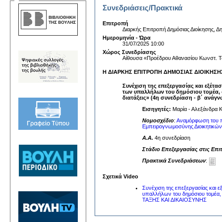
Συνεδριάσεις/Πρακτικά
Επιτροπή
Διαρκής Επιτροπή Δημόσιας Διοίκησης, Δη
Ημερομηνία - Ώρα
31/07/2025 10:00
Χώρος Συνεδρίασης
Αίθουσα «Προέδρου Αθανασίου Κωνστ. Τ
Η ΔΙΑΡΚΗΣ ΕΠΙΤΡΟΠΗ ΔΗΜΟΣΙΑΣ ΔΙΟΙΚΗΣΗΣ, 
Συνέχιση της επεξεργασίας και εξέτ
των υπαλλήλων του δημόσιου τομέα,
διατάξεις» (4η συνεδρίαση - β΄ ανάγν
Εισηγητές:
Μαρία - Αλεξάνδρα Κ
Νομοσχέδιο
:
Αναμόρφωση του π
Εμπειρογνωμοσύνης Διοικητικών 
A.A.
4η συνεδρίαση
Στάδιο Επεξεργασίας στις Επι
Πρακτικά Συνεδριάσεων
:
Σχετικά Video
Συνέχιση της επεξεργασίας και 
υπαλλήλων του δημόσιου τομέ
ΤΑΞΗΣ ΚΑΙ ΔΙΚΑΙΟΣΥΝΗΣ