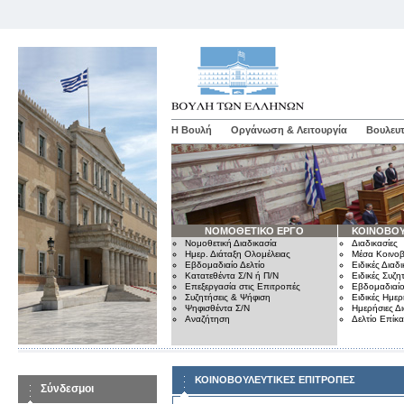
Η Βουλή
Οργάνωση & Λειτουργία
Βουλευτ
ΝΟΜΟΘΕΤΙΚΟ ΕΡΓΟ
ΚΟΙΝΟΒΟΥ
Νομοθετική Διαδικασία
Διαδικασίες
Ημερ. Διάταξη Ολομέλειας
Μέσα Κοινοβ
Εβδομαδιαίο Δελτίο
Ειδικές Διαδι
Κατατεθέντα Σ/Ν ή Π/Ν
Ειδικές Συζη
Επεξεργασία στις Επιτροπές
Εβδομαδιαίο
Συζητήσεις & Ψήφιση
Ειδικές Ημερ
Ψηφισθέντα Σ/Ν
Ημερήσιες Δ
Αναζήτηση
Δελτίο Επίκ
ΚΟΙΝΟΒΟΥΛΕΥΤΙΚΕΣ ΕΠΙΤΡΟΠΕΣ
Σύνδεσμοι