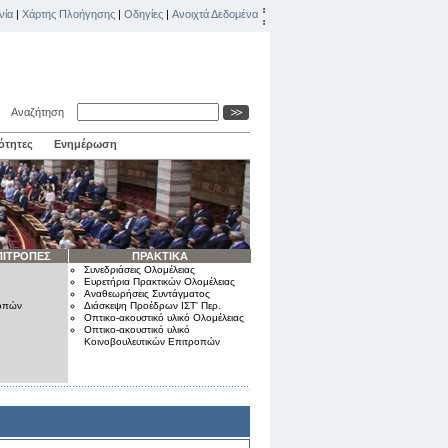
νία
|
Χάρτης Πλοήγησης
|
Οδηγίες
|
Ανοιχτά Δεδομένα
Αναζήτηση
ότητες
Ενημέρωση
ΠΙΤΡΟΠΕΣ
ΠΡΑΚΤΙΚΑ
Συνεδριάσεις Ολομέλειας
Ευρετήρια Πρακτικών Ολομέλειας
Αναθεωρήσεις Συντάγματος
ροπών
Διάσκεψη Προέδρων ΙΣΤ' Περ.
Οπτικο-ακουστικό υλικό Ολομέλειας
Οπτικο-ακουστικό υλικό
Κοινοβουλευτικών Επιτροπών