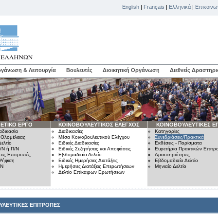
English
|
Français
|
Ελληνικά
|
Επικοινω
γάνωση & Λειτουργία
Βουλευτές
Διοικητική Οργάνωση
Διεθνείς Δραστηρι
ΕΤΙΚΟ ΕΡΓΟ
ΚΟΙΝΟΒΟΥΛΕΥΤΙΚΟΣ ΕΛΕΓΧΟΣ
ΚΟΙΝΟΒΟΥΛΕΥΤΙΚΕΣ Ε
αδικασία
Διαδικασίες
Κατηγορίες
 Ολομέλειας
Μέσα Κοινοβουλευτικού Ελέγχου
Συνεδριάσεις/Πρακτικά
ελτίο
Ειδικές Διαδικασίες
Εκθέσεις - Πορίσματα
/Ν ή Π/Ν
Ειδικές Συζητήσεις και Αποφάσεις
Ευρετήρια Πρακτικών Επιτ
τις Επιτροπές
Εβδομαδιαίο Δελτίο
Δραστηριότητες
Ψήφιση
Ειδικές Ημερήσιες Διατάξεις
Εβδομαδιαίο Δελτίο
/Ν
Ημερήσιες Διατάξεις Επερωτήσεων
Μηνιαίο Δελτίο
Δελτίο Επίκαιρων Ερωτήσεων
ΥΛΕΥΤΙΚΕΣ ΕΠΙΤΡΟΠΕΣ