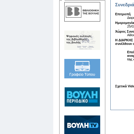
Συνεδριά
Επιτροπή
Διαρ
Ημερομηνία
25/0
Χώρος Συν
Αίθο
Η ΔΙΑΡΚΗΣ
συνέλθουν 
Επε
ανα
της 
Σχετικά Vid