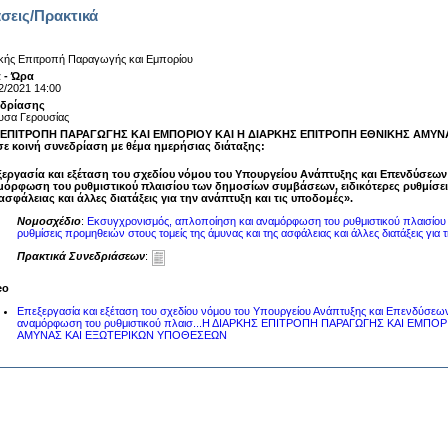
σεις/Πρακτικά
κής Επιτροπή Παραγωγής και Εμπορίου
 - Ώρα
2/2021 14:00
εδρίασης
υσα Γερουσίας
 ΕΠΙΤΡΟΠΗ ΠΑΡΑΓΩΓΗΣ ΚΑΙ ΕΜΠΟΡΙΟΥ ΚΑΙ Η ΔΙΑΡΚΗΣ ΕΠΙΤΡΟΠΗ ΕΘΝΙΚΗΣ ΑΜΥΝ
σε κοινή συνεδρίαση με θέμα ημερήσιας διάταξης:
ξεργασία και εξέταση του σχεδίου νόμου του Υπουργείου Ανάπτυξης και Επενδύσεω
μόρφωση του ρυθμιστικού πλαισίου των δημοσίων συμβάσεων, ειδικότερες ρυθμίσει
ασφάλειας και άλλες διατάξεις για την ανάπτυξη και τις υποδομές».
Νομοσχέδιο
:
Εκσυγχρονισμός, απλοποίηση και αναμόρφωση του ρυθμιστικού πλαισίου
ρυθμίσεις προμηθειών στους τομείς της άμυνας και της ασφάλειας και άλλες διατάξεις για 
Πρακτικά Συνεδριάσεων
:
eo
Επεξεργασία και εξέταση του σχεδίου νόμου του Υπουργείου Ανάπτυξης και Επενδύσεω
αναμόρφωση του ρυθμιστικού πλαισ...Η ΔΙΑΡΚΗΣ ΕΠΙΤΡΟΠΗ ΠΑΡΑΓΩΓΗΣ ΚΑΙ ΕΜΠΟ
ΑΜΥΝΑΣ ΚΑΙ ΕΞΩΤΕΡΙΚΩΝ ΥΠΟΘΕΣΕΩΝ