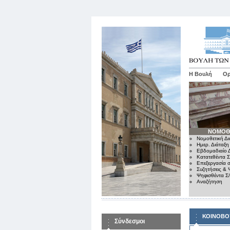
Η Βουλή
Ορ
ΝΟΜΟΘ
Νομοθετική Δι
Ημερ. Διάταξη
Εβδομαδιαίο Δ
Κατατεθέντα Σ
Επεξεργασία σ
Συζητήσεις & 
Ψηφισθέντα Σ
Αναζήτηση
ΚΟΙΝΟΒΟ
Σύνδεσμοι