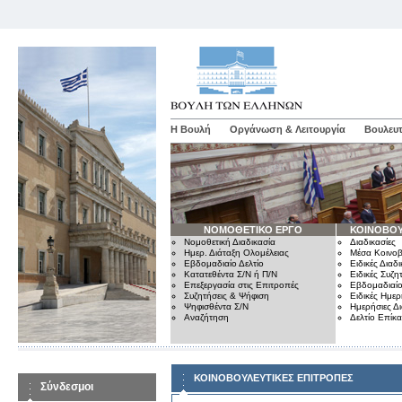
Η Βουλή
Οργάνωση & Λειτουργία
Βουλευτ
ΝΟΜΟΘΕΤΙΚΟ ΕΡΓΟ
ΚΟΙΝΟΒΟΥ
Νομοθετική Διαδικασία
Διαδικασίες
Ημερ. Διάταξη Ολομέλειας
Μέσα Κοινοβ
Εβδομαδιαίο Δελτίο
Ειδικές Διαδι
Κατατεθέντα Σ/Ν ή Π/Ν
Ειδικές Συζη
Επεξεργασία στις Επιτροπές
Εβδομαδιαίο
Συζητήσεις & Ψήφιση
Ειδικές Ημερ
Ψηφισθέντα Σ/Ν
Ημερήσιες Δ
Αναζήτηση
Δελτίο Επίκ
ΚΟΙΝΟΒΟΥΛΕΥΤΙΚΕΣ ΕΠΙΤΡΟΠΕΣ
Σύνδεσμοι