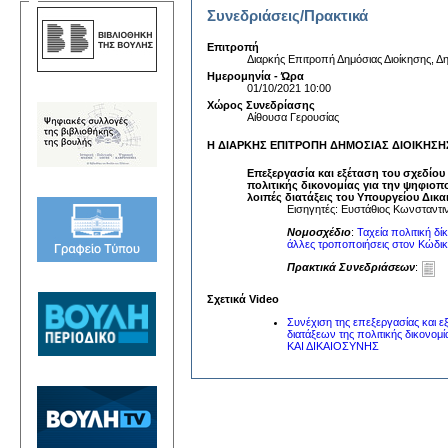
Συνεδριάσεις/Πρακτικά
Επιτροπή
Διαρκής Επιτροπή Δημόσιας Διοίκησης, Δη
Ημερομηνία - Ώρα
01/10/2021 10:00
Χώρος Συνεδρίασης
Αίθουσα Γερουσίας
Η ΔΙΑΡΚΗΣ ΕΠΙΤΡΟΠΗ ΔΗΜΟΣΙΑΣ ΔΙΟΙΚΗΣΗΣ, 
Επεξεργασία και εξέταση του σχεδίου
πολιτικής δικονομίας για την ψηφιοπ
λοιπές διατάξεις του Υπουργείου Δικα
Εισηγητές: Ευστάθιος Κωνσταντι
Νομοσχέδιο
:
Ταχεία πολιτική δί
άλλες τροποποιήσεις στον Κώδικα 
Πρακτικά Συνεδριάσεων
:
Σχετικά Video
Συνέχιση της επεξεργασίας και ε
διατάξεων της πολιτικής δικο
ΚΑΙ ΔΙΚΑΙΟΣΥΝΗΣ