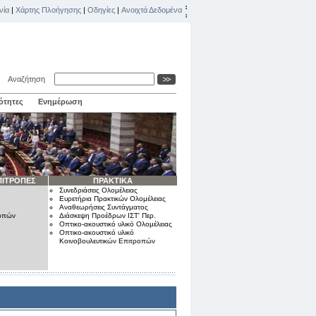
νία
|
Χάρτης Πλοήγησης
|
Οδηγίες
|
Ανοιχτά Δεδομένα
Αναζήτηση
ότητες
Ενημέρωση
ΠΙΤΡΟΠΕΣ
ΠΡΑΚΤΙΚΑ
Συνεδριάσεις Ολομέλειας
Ευρετήρια Πρακτικών Ολομέλειας
Αναθεωρήσεις Συντάγματος
ροπών
Διάσκεψη Προέδρων ΙΣΤ' Περ.
Οπτικο-ακουστικό υλικό Ολομέλειας
Οπτικο-ακουστικό υλικό
Κοινοβουλευτικών Επιτροπών