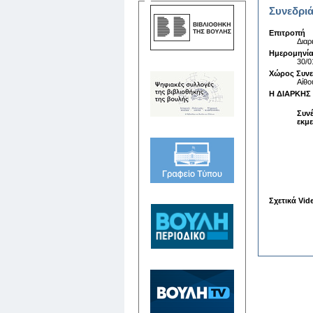
Συνεδριά
Επιτροπή
Διαρ
Ημερομηνία
30/0
Χώρος Συν
Αίθο
Η ΔΙΑΡΚΗΣ 
Συνέ
εκμε
Σχετικά Vid