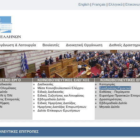
English
|
Français
|
Ελληνικά
|
Επικοινω
γάνωση & Λειτουργία
Βουλευτές
Διοικητική Οργάνωση
Διεθνείς Δραστηρι
ΕΤΙΚΟ ΕΡΓΟ
ΚΟΙΝΟΒΟΥΛΕΥΤΙΚΟΣ ΕΛΕΓΧΟΣ
ΚΟΙΝΟΒΟΥΛΕΥΤΙΚΕΣ Ε
αδικασία
Διαδικασίες
Κατηγορίες
 Ολομέλειας
Μέσα Κοινοβουλευτικού Ελέγχου
Συνεδριάσεις/Πρακτικά
ελτίο
Ειδικές Διαδικασίες
Εκθέσεις - Πορίσματα
/Ν ή Π/Ν
Ειδικές Συζητήσεις και Αποφάσεις
Ευρετήρια Πρακτικών Επιτ
τις Επιτροπές
Εβδομαδιαίο Δελτίο
Δραστηριότητες
Ψήφιση
Ειδικές Ημερήσιες Διατάξεις
Εβδομαδιαίο Δελτίο
/Ν
Ημερήσιες Διατάξεις Επερωτήσεων
Μηνιαίο Δελτίο
Δελτίο Επίκαιρων Ερωτήσεων
ΥΛΕΥΤΙΚΕΣ ΕΠΙΤΡΟΠΕΣ