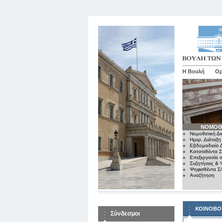
Η Βουλή
Ορ
ΝΟΜΟΘ
Νομοθετική Δι
Ημερ. Διάταξη
Εβδομαδιαίο Δ
Κατατεθέντα Σ
Επεξεργασία σ
Συζητήσεις & 
Ψηφισθέντα Σ
Αναζήτηση
ΚΟΙΝΟΒΟ
Σύνδεσμοι