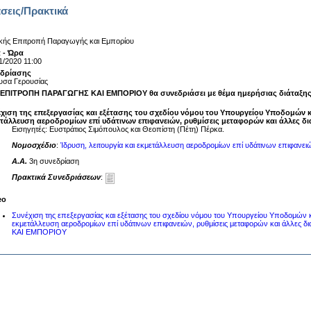
σεις/Πρακτικά
κής Επιτροπή Παραγωγής και Εμπορίου
 - Ώρα
1/2020 11:00
εδρίασης
υσα Γερουσίας
ΕΠΙΤΡΟΠΗ ΠΑΡΑΓΩΓΗΣ ΚΑΙ ΕΜΠΟΡΙΟΥ θα συνεδριάσει με θέμα ημερήσιας διάταξης
χιση της επεξεργασίας και εξέτασης του σχεδίου νόμου του Υπουργείου Υποδομών κ
τάλλευση αεροδρομίων επί υδάτινων επιφανειών, ρυθμίσεις μεταφορών και άλλες δι
Εισηγητές: Ευστράτιος Σιμόπουλος και Θεοπίστη (Πέτη) Πέρκα.
Νομοσχέδιο
:
Ίδρυση, λειτουργία και εκμετάλλευση αεροδρομίων επί υδάτινων επιφανειών
A.A.
3η συνεδρίαση
Πρακτικά Συνεδριάσεων
:
eo
Συνέχιση της επεξεργασίας και εξέτασης του σχεδίου νόμου του Υπουργείου Υποδομών κ
εκμετάλλευση αεροδρομίων επί υδάτινων επιφανειών, ρυθμίσεις μεταφορών και άλλες
ΚΑΙ ΕΜΠΟΡΙΟΥ