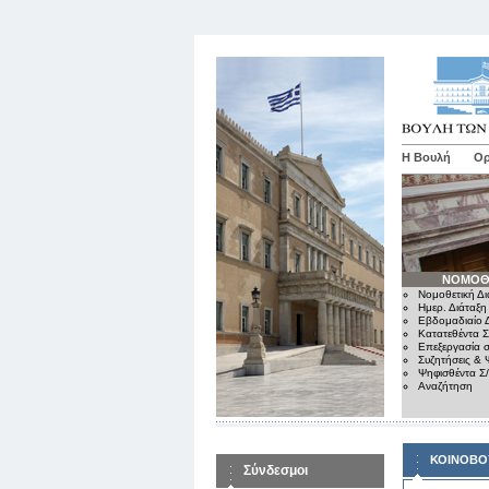
Η Βουλή
Ορ
ΝΟΜΟΘ
Νομοθετική Δι
Ημερ. Διάταξη
Εβδομαδιαίο Δ
Κατατεθέντα Σ
Επεξεργασία σ
Συζητήσεις & 
Ψηφισθέντα Σ
Αναζήτηση
ΚΟΙΝΟΒΟ
Σύνδεσμοι