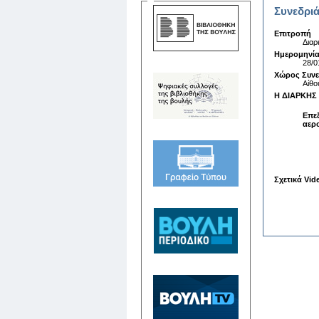
Συνεδριά
Επιτροπή
Διαρ
Ημερομηνία
28/0
Χώρος Συν
Αίθο
Η ΔΙΑΡΚΗΣ 
Επε
αερο
Σχετικά Vid