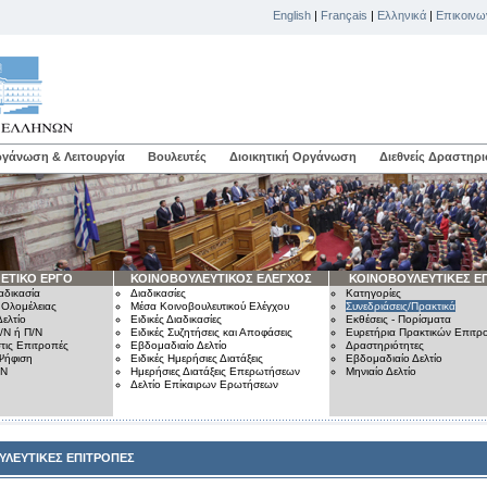
English
|
Français
|
Ελληνικά
|
Επικοινω
γάνωση & Λειτουργία
Βουλευτές
Διοικητική Οργάνωση
Διεθνείς Δραστηρι
ΕΤΙΚΟ ΕΡΓΟ
ΚΟΙΝΟΒΟΥΛΕΥΤΙΚΟΣ ΕΛΕΓΧΟΣ
ΚΟΙΝΟΒΟΥΛΕΥΤΙΚΕΣ Ε
αδικασία
Διαδικασίες
Κατηγορίες
 Ολομέλειας
Μέσα Κοινοβουλευτικού Ελέγχου
Συνεδριάσεις/Πρακτικά
ελτίο
Ειδικές Διαδικασίες
Εκθέσεις - Πορίσματα
/Ν ή Π/Ν
Ειδικές Συζητήσεις και Αποφάσεις
Ευρετήρια Πρακτικών Επιτ
τις Επιτροπές
Εβδομαδιαίο Δελτίο
Δραστηριότητες
Ψήφιση
Ειδικές Ημερήσιες Διατάξεις
Εβδομαδιαίο Δελτίο
/Ν
Ημερήσιες Διατάξεις Επερωτήσεων
Μηνιαίο Δελτίο
Δελτίο Επίκαιρων Ερωτήσεων
ΥΛΕΥΤΙΚΕΣ ΕΠΙΤΡΟΠΕΣ