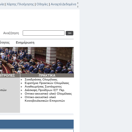
νία
|
Χάρτης Πλοήγησης
|
Οδηγίες
|
Ανοιχτά Δεδομένα
Αναζήτηση
ότητες
Ενημέρωση
ΠΙΤΡΟΠΕΣ
ΠΡΑΚΤΙΚΑ
Συνεδριάσεις Ολομέλειας
Ευρετήρια Πρακτικών Ολομέλειας
Αναθεωρήσεις Συντάγματος
ροπών
Διάσκεψη Προέδρων ΙΣΤ' Περ.
Οπτικο-ακουστικό υλικό Ολομέλειας
Οπτικο-ακουστικό υλικό
Κοινοβουλευτικών Επιτροπών