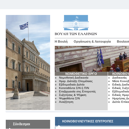
Η Βουλή
Οργάνωση & Λειτουργία
Βουλευτ
ΝΟΜΟΘΕΤΙΚΟ ΕΡΓΟ
ΚΟΙΝΟΒΟΥ
Νομοθετική Διαδικασία
Διαδικασίες
Ημερ. Διάταξη Ολομέλειας
Μέσα Κοινοβ
Εβδομαδιαίο Δελτίο
Ειδικές Διαδι
Κατατεθέντα Σ/Ν ή Π/Ν
Ειδικές Συζη
Επεξεργασία στις Επιτροπές
Εβδομαδιαίο
Συζητήσεις & Ψήφιση
Ειδικές Ημερ
Ψηφισθέντα Σ/Ν
Ημερήσιες Δ
Αναζήτηση
Δελτίο Επίκ
ΚΟΙΝΟΒΟΥΛΕΥΤΙΚΕΣ ΕΠΙΤΡΟΠΕΣ
Σύνδεσμοι