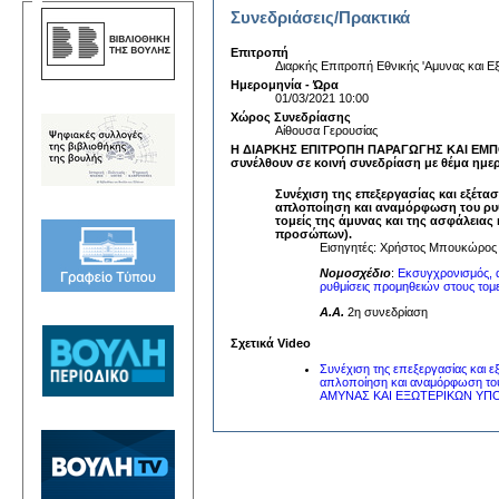
Συνεδριάσεις/Πρακτικά
Επιτροπή
Διαρκής Επιτροπή Εθνικής 'Αμυνας και
Ημερομηνία - Ώρα
01/03/2021 10:00
Χώρος Συνεδρίασης
Αίθουσα Γερουσίας
Η ΔΙΑΡΚΗΣ ΕΠΙΤΡΟΠΗ ΠΑΡΑΓΩΓΗΣ ΚΑΙ ΕΜΠ
συνέλθουν σε κοινή συνεδρίαση με θέμα ημε
Συνέχιση της επεξεργασίας και εξέτ
απλοποίηση και αναμόρφωση του ρυθ
τομείς της άμυνας και της ασφάλειας 
προσώπων).
Εισηγητές: Χρήστος Μπουκώρος
Νομοσχέδιο
:
Εκσυγχρονισμός, 
ρυθμίσεις προμηθειών στους τομεί
A.A.
2η συνεδρίαση
Σχετικά Video
Συνέχιση της επεξεργασίας και 
απλοποίηση και αναμόρφωση 
ΑΜΥΝΑΣ ΚΑΙ ΕΞΩΤΕΡΙΚΩΝ Υ