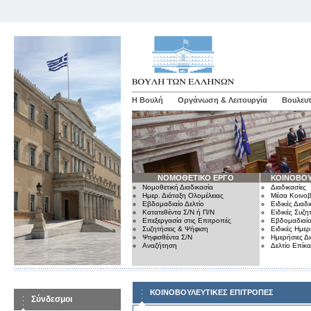
Η Βουλή
Οργάνωση & Λειτουργία
Βουλευτ
ΝΟΜΟΘΕΤΙΚΟ ΕΡΓΟ
ΚΟΙΝΟΒΟΥ
Νομοθετική Διαδικασία
Διαδικασίες
Ημερ. Διάταξη Ολομέλειας
Μέσα Κοινοβ
Εβδομαδιαίο Δελτίο
Ειδικές Διαδι
Κατατεθέντα Σ/Ν ή Π/Ν
Ειδικές Συζη
Επεξεργασία στις Επιτροπές
Εβδομαδιαίο
Συζητήσεις & Ψήφιση
Ειδικές Ημερ
Ψηφισθέντα Σ/Ν
Ημερήσιες Δ
Αναζήτηση
Δελτίο Επίκ
ΚΟΙΝΟΒΟΥΛΕΥΤΙΚΕΣ ΕΠΙΤΡΟΠΕΣ
Σύνδεσμοι