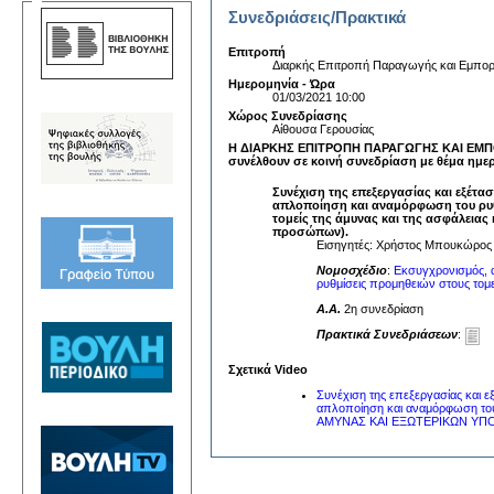
Συνεδριάσεις/Πρακτικά
Επιτροπή
Διαρκής Επιτροπή Παραγωγής και Εμπορ
Ημερομηνία - Ώρα
01/03/2021 10:00
Χώρος Συνεδρίασης
Αίθουσα Γερουσίας
Η ΔΙΑΡΚΗΣ ΕΠΙΤΡΟΠΗ ΠΑΡΑΓΩΓΗΣ ΚΑΙ ΕΜΠ
συνέλθουν σε κοινή συνεδρίαση με θέμα ημε
Συνέχιση της επεξεργασίας και εξέτ
απλοποίηση και αναμόρφωση του ρυθ
τομείς της άμυνας και της ασφάλειας 
προσώπων).
Εισηγητές: Χρήστος Μπουκώρος
Νομοσχέδιο
:
Εκσυγχρονισμός, 
ρυθμίσεις προμηθειών στους τομεί
A.A.
2η συνεδρίαση
Πρακτικά Συνεδριάσεων
:
Σχετικά Video
Συνέχιση της επεξεργασίας και 
απλοποίηση και αναμόρφωση 
ΑΜΥΝΑΣ ΚΑΙ ΕΞΩΤΕΡΙΚΩΝ Υ