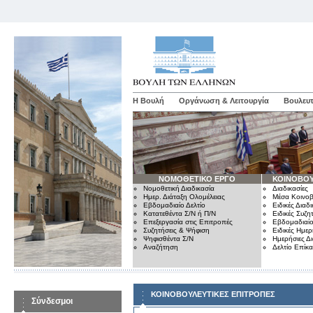
Η Βουλή
Οργάνωση & Λειτουργία
Βουλευτ
ΝΟΜΟΘΕΤΙΚΟ ΕΡΓΟ
ΚΟΙΝΟΒΟΥ
Νομοθετική Διαδικασία
Διαδικασίες
Ημερ. Διάταξη Ολομέλειας
Μέσα Κοινοβ
Εβδομαδιαίο Δελτίο
Ειδικές Διαδι
Κατατεθέντα Σ/Ν ή Π/Ν
Ειδικές Συζη
Επεξεργασία στις Επιτροπές
Εβδομαδιαίο
Συζητήσεις & Ψήφιση
Ειδικές Ημερ
Ψηφισθέντα Σ/Ν
Ημερήσιες Δ
Αναζήτηση
Δελτίο Επίκ
ΚΟΙΝΟΒΟΥΛΕΥΤΙΚΕΣ ΕΠΙΤΡΟΠΕΣ
Σύνδεσμοι