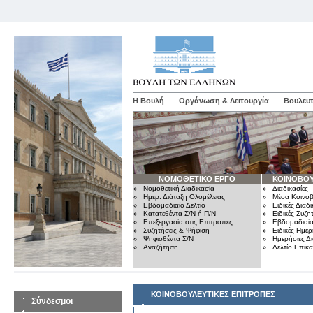
Η Βουλή
Οργάνωση & Λειτουργία
Βουλευτ
ΝΟΜΟΘΕΤΙΚΟ ΕΡΓΟ
ΚΟΙΝΟΒΟΥ
Νομοθετική Διαδικασία
Διαδικασίες
Ημερ. Διάταξη Ολομέλειας
Μέσα Κοινοβ
Εβδομαδιαίο Δελτίο
Ειδικές Διαδι
Κατατεθέντα Σ/Ν ή Π/Ν
Ειδικές Συζη
Επεξεργασία στις Επιτροπές
Εβδομαδιαίο
Συζητήσεις & Ψήφιση
Ειδικές Ημερ
Ψηφισθέντα Σ/Ν
Ημερήσιες Δ
Αναζήτηση
Δελτίο Επίκ
ΚΟΙΝΟΒΟΥΛΕΥΤΙΚΕΣ ΕΠΙΤΡΟΠΕΣ
Σύνδεσμοι