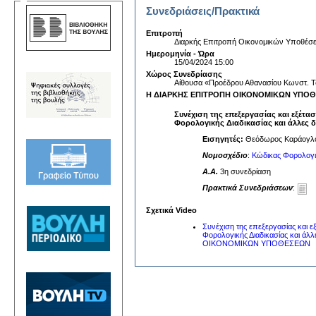
Συνεδριάσεις/Πρακτικά
Επιτροπή
Διαρκής Επιτροπή Οικονομικών Υποθέσ
Ημερομηνία - Ώρα
15/04/2024 15:00
Χώρος Συνεδρίασης
Αίθουσα «Προέδρου Αθανασίου Κωνστ. Τ
Η ΔΙΑΡΚΗΣ ΕΠΙΤΡΟΠΗ ΟΙΚΟΝΟΜΙΚΩΝ ΥΠΟΘΕΣΕ
Συνέχιση της επεξεργασίας και εξέτα
Φορολογικής Διαδικασίας και άλλες δι
Εισηγητές:
Θεόδωρος Καράογλου
Νομοσχέδιο
:
Κώδικας Φορολογική
A.A.
3η συνεδρίαση
Πρακτικά Συνεδριάσεων
:
Σχετικά Video
Συνέχιση της επεξεργασίας και 
Φορολογικής Διαδικασίας και άλλ
ΟΙΚΟΝΟΜΙΚΩΝ ΥΠΟΘΕΣΕΩΝ