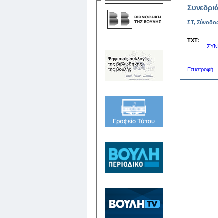
Συνεδριά
ΣΤ, Σύνοδος
TXT:
ΣΥΝ
Επιστροφή