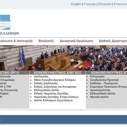
English
|
Français
|
Ελληνικά
|
Επικοινω
γάνωση & Λειτουργία
Βουλευτές
Διοικητική Οργάνωση
Διεθνείς Δραστηρι
ΕΤΙΚΟ ΕΡΓΟ
ΚΟΙΝΟΒΟΥΛΕΥΤΙΚΟΣ ΕΛΕΓΧΟΣ
ΚΟΙΝΟΒΟΥΛΕΥΤΙΚΕΣ Ε
αδικασία
Διαδικασίες
Κατηγορίες
 Ολομέλειας
Μέσα Κοινοβουλευτικού Ελέγχου
Συνεδριάσεις/Πρακτικά
ελτίο
Ειδικές Διαδικασίες
Εκθέσεις - Πορίσματα
/Ν ή Π/Ν
Ειδικές Συζητήσεις και Αποφάσεις
Ευρετήρια Πρακτικών Επιτ
τις Επιτροπές
Εβδομαδιαίο Δελτίο
Δραστηριότητες
Ψήφιση
Ειδικές Ημερήσιες Διατάξεις
Εβδομαδιαίο Δελτίο
/Ν
Ημερήσιες Διατάξεις Επερωτήσεων
Μηνιαίο Δελτίο
Δελτίο Επίκαιρων Ερωτήσεων
Α