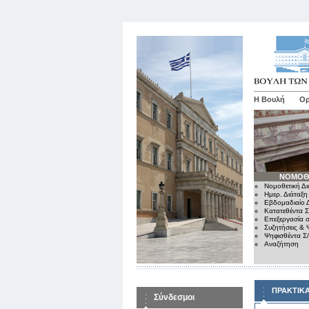
Η Βουλή
Ορ
ΝΟΜΟΘ
Νομοθετική Δι
Ημερ. Διάταξη
Εβδομαδιαίο Δ
Κατατεθέντα Σ
Επεξεργασία σ
Συζητήσεις & 
Ψηφισθέντα Σ
Αναζήτηση
ΠΡΑΚΤΙΚ
Σύνδεσμοι