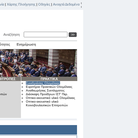
νία
|
Χάρτης Πλοήγησης
|
Οδηγίες
|
Ανοιχτά Δεδομένα
Αναζήτηση
ότητες
Ενημέρωση
ΠΙΤΡΟΠΕΣ
ΠΡΑΚΤΙΚΑ
Συνεδριάσεις Ολομέλειας
Ευρετήρια Πρακτικών Ολομέλειας
Αναθεωρήσεις Συντάγματος
ροπών
Διάσκεψη Προέδρων ΙΣΤ' Περ.
Οπτικο-ακουστικό υλικό Ολομέλειας
Οπτικο-ακουστικό υλικό
Κοινοβουλευτικών Επιτροπών