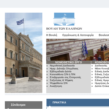
Η Βουλή
Οργάνωση & Λειτουργία
Βουλευτ
ΝΟΜΟΘΕΤΙΚΟ ΕΡΓΟ
ΚΟΙΝΟΒΟΥ
Νομοθετική Διαδικασία
Διαδικασίες
Ημερ. Διάταξη Ολομέλειας
Μέσα Κοινοβ
Εβδομαδιαίο Δελτίο
Ειδικές Διαδι
Κατατεθέντα Σ/Ν ή Π/Ν
Ειδικές Συζη
Επεξεργασία στις Επιτροπές
Εβδομαδιαίο
Συζητήσεις & Ψήφιση
Ειδικές Ημερ
Ψηφισθέντα Σ/Ν
Ημερήσιες Δ
Αναζήτηση
Δελτίο Επίκ
ΠΡΑΚΤΙΚΑ
Σύνδεσμοι