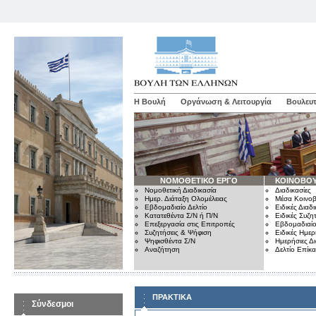
Η Βουλή
Οργάνωση & Λειτουργία
Βουλευτ
ΝΟΜΟΘΕΤΙΚΟ ΕΡΓΟ
ΚΟΙΝΟΒΟΥ
Νομοθετική Διαδικασία
Διαδικασίες
Ημερ. Διάταξη Ολομέλειας
Μέσα Κοινοβ
Εβδομαδιαίο Δελτίο
Ειδικές Διαδι
Κατατεθέντα Σ/Ν ή Π/Ν
Ειδικές Συζη
Επεξεργασία στις Επιτροπές
Εβδομαδιαίο
Συζητήσεις & Ψήφιση
Ειδικές Ημερ
Ψηφισθέντα Σ/Ν
Ημερήσιες Δ
Αναζήτηση
Δελτίο Επίκ
ΠΡΑΚΤΙΚΑ
Σύνδεσμοι