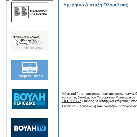
Ημερήσια Διάταξη Ολομέλειας
Μόνη συζήτηση και ψήφιση επί της αρχής, των άρ
και λοιπές διατάξεις του Υπουργείου Μετανάστευση
ΕΙΣΗΓΗΤΕΣ:
Σταύρος Κελέτσης και Στέφανος Παρα
Σημείωση
:
Η Διάσκεψη των Προέδρων αποφάσισε 
Αθ
Ο Π