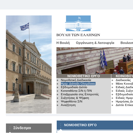
Η Βουλή
Οργάνωση & Λειτουργία
Βουλευτ
ΝΟΜΟΘΕΤΙΚΟ ΕΡΓΟ
ΚΟΙΝΟΒΟΥ
Νομοθετική Διαδικασία
Διαδικασίες
Ημερ. Διάταξη Ολομέλειας
Μέσα Κοινοβ
Εβδομαδιαίο Δελτίο
Ειδικές Διαδι
Κατατεθέντα Σ/Ν ή Π/Ν
Ειδικές Συζη
Επεξεργασία στις Επιτροπές
Εβδομαδιαίο
Συζητήσεις & Ψήφιση
Ειδικές Ημερ
Ψηφισθέντα Σ/Ν
Ημερήσιες Δ
Αναζήτηση
Δελτίο Επίκ
ΝΟΜΟΘΕΤΙΚΟ ΕΡΓΟ
Σύνδεσμοι