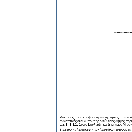
Αθήν
Ο ΠΡΟ
ΝΙΚΗΤ
---------------
Μόνη συζήτηση και ψήφιση επί της αρχής, των άρ
τηλεοπτικής ευρυεκπομπής ελεύθερης λήψης περιφε
ΕΙΣΗΓΗΤΕΣ
: Σοφία Βούλτεψη και Δημήτριος Μπιάγ
Σημείωση
:
Η Διάσκεψη των Προέδρων αποφάσισε 