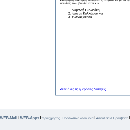
ασυλίας των βουλευτών κ.κ.
Διαμαντή Γκολιδάκη,
Ιωάννη Καλλιάνου και
Έλενας Ακρίτα.
Αθήν
Ο ΠΡ
ΝΙΚΗ
Δείτε όλες τις ημερήσιες διατάξεις
WEB-Mail
WEB-Apps
|
|
|
|
Όροι χρήσης
Προσωπικά δεδομένα
Ασφάλεια & Πρόσβαση