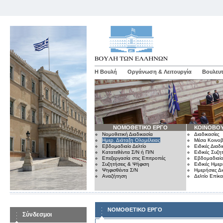
Η Βουλή
Οργάνωση & Λειτουργία
Βουλευτ
ΝΟΜΟΘΕΤΙΚΟ ΕΡΓΟ
ΚΟΙΝΟΒΟΥ
Νομοθετική Διαδικασία
Διαδικασίες
Ημερ. Διάταξη Ολομέλειας
Μέσα Κοινοβ
Εβδομαδιαίο Δελτίο
Ειδικές Διαδι
Κατατεθέντα Σ/Ν ή Π/Ν
Ειδικές Συζη
Επεξεργασία στις Επιτροπές
Εβδομαδιαίο
Συζητήσεις & Ψήφιση
Ειδικές Ημερ
Ψηφισθέντα Σ/Ν
Ημερήσιες Δ
Αναζήτηση
Δελτίο Επίκ
ΝΟΜΟΘΕΤΙΚΟ ΕΡΓΟ
Σύνδεσμοι