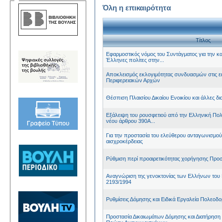
Όλη η επικαιρότητα
Τίτλος
Εφαρμοστικός νόμος του Συντάγματος για την
Έλληνες πολίτες στην...
Αποκλεισμός εκλογιμότητας συνδυασμών στις εκ
Περιφερειακών Αρχών
Θέσπιση Πλαισίου Δικαίου Ενοικίου και άλλες δια
Εξάλειψη του ρουσφετιού από την Ελληνική Πολ
νέου άρθρου 390Α...
Για την προστασία του ελεύθερου ανταγωνισμού
αισχροκέρδειας
Ρύθμιση περί προαιρετικότητας χορήγησης Προ
Αναγνώριση της γενοκτονίας των Ελλήνων του 
2193/1994
Ρυθμίσεις Δόμησης και Ειδικά Εργαλεία Πολεοδ
Προστασία Δικαιωμάτων Δόμησης και Διατήρηση