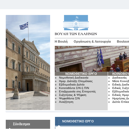
Η Βουλή
Οργάνωση & Λειτουργία
Βουλευτ
ΝΟΜΟΘΕΤΙΚΟ ΕΡΓΟ
ΚΟΙΝΟΒΟΥ
Νομοθετική Διαδικασία
Διαδικασίες
Ημερ. Διάταξη Ολομέλειας
Μέσα Κοινοβ
Εβδομαδιαίο Δελτίο
Ειδικές Διαδι
Κατατεθέντα Σ/Ν ή Π/Ν
Ειδικές Συζη
Επεξεργασία στις Επιτροπές
Εβδομαδιαίο
Συζητήσεις & Ψήφιση
Ειδικές Ημερ
Ψηφισθέντα Σ/Ν
Ημερήσιες Δ
Αναζήτηση
Δελτίο Επίκ
ΝΟΜΟΘΕΤΙΚΟ ΕΡΓΟ
Σύνδεσμοι