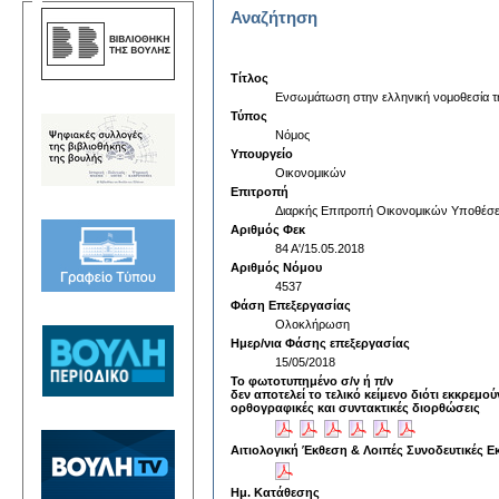
Αναζήτηση
Τίτλος
Eνσωμάτωση στην ελληνική νομοθεσία της
Τύπος
Νόμος
Υπουργείο
Οικονομικών
Επιτροπή
Διαρκής Επιτροπή Οικονομικών Υποθέσ
Αριθμός Φεκ
84 Α'/15.05.2018
Αριθμός Νόμου
4537
Φάση Επεξεργασίας
Ολοκλήρωση
Ημερ/νια Φάσης επεξεργασίας
15/05/2018
Το φωτοτυπημένο σ/ν ή π/ν
δεν αποτελεί το τελικό κείμενο διότι εκκρεμού
ορθογραφικές και συντακτικές διορθώσεις
Αιτιολογική Έκθεση & Λοιπές Συνοδευτικές Ε
Ημ. Κατάθεσης