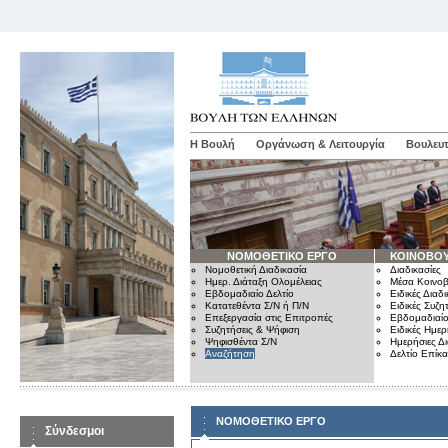
Η Βουλή
Οργάνωση & Λειτουργία
Βουλευτ
ΝΟΜΟΘΕΤΙΚΟ ΕΡΓΟ
ΚΟΙΝΟΒΟΥ
Νομοθετική Διαδικασία
Διαδικασίες
Ημερ. Διάταξη Ολομέλειας
Μέσα Κοινοβ
Εβδομαδιαίο Δελτίο
Ειδικές Διαδι
Κατατεθέντα Σ/Ν ή Π/Ν
Ειδικές Συζη
Επεξεργασία στις Επιτροπές
Εβδομαδιαίο
Συζητήσεις & Ψήφιση
Ειδικές Ημερ
Ψηφισθέντα Σ/Ν
Ημερήσιες Δ
Αναζήτηση
Δελτίο Επίκ
ΝΟΜΟΘΕΤΙΚΟ ΕΡΓΟ
Σύνδεσμοι