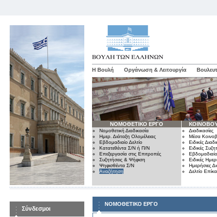
Η Βουλή
Οργάνωση & Λειτουργία
Βουλευτ
ΝΟΜΟΘΕΤΙΚΟ ΕΡΓΟ
ΚΟΙΝΟΒΟΥ
Νομοθετική Διαδικασία
Διαδικασίες
Ημερ. Διάταξη Ολομέλειας
Μέσα Κοινοβ
Εβδομαδιαίο Δελτίο
Ειδικές Διαδι
Κατατεθέντα Σ/Ν ή Π/Ν
Ειδικές Συζη
Επεξεργασία στις Επιτροπές
Εβδομαδιαίο
Συζητήσεις & Ψήφιση
Ειδικές Ημερ
Ψηφισθέντα Σ/Ν
Ημερήσιες Δ
Αναζήτηση
Δελτίο Επίκ
ΝΟΜΟΘΕΤΙΚΟ ΕΡΓΟ
Σύνδεσμοι