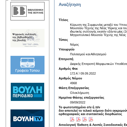
Αναζήτηση
Τίτλος
Κύρωση της Συμφωνίας μεταξύ του Υπουργ
Μουσείου Τέχνης της Νέας Υόρκης και του
ιδιωτικής συλλογής εκατόν εξήντα μίας (
Μητροπολιτικό Μουσείο Τέχνης της Νέας 
Τύπος
Νόμος
Υπουργείο
Πολιτισμού και Αθλητισμού
Επιτροπή
Διαρκής Επιτροπή Μορφωτικών Υποθέσ
Αριθμός Φεκ
172 Α΄/ 09.09.2022
Αριθμός Νόμου
4968
Φάση Επεξεργασίας
Ολοκλήρωση
Ημερ/νια Φάσης επεξεργασίας
09/09/2022
Το φωτοτυπημένο σ/ν ή π/ν
δεν αποτελεί το τελικό κείμενο διότι εκκρεμού
ορθογραφικές και συντακτικές διορθώσεις
Αιτιολογική Έκθεση & Λοιπές Συνοδευτικές Ε