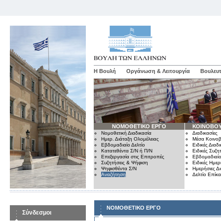
Η Βουλή
Οργάνωση & Λειτουργία
Βουλευτ
ΝΟΜΟΘΕΤΙΚΟ ΕΡΓΟ
ΚΟΙΝΟΒΟΥ
Νομοθετική Διαδικασία
Διαδικασίες
Ημερ. Διάταξη Ολομέλειας
Μέσα Κοινοβ
Εβδομαδιαίο Δελτίο
Ειδικές Διαδι
Κατατεθέντα Σ/Ν ή Π/Ν
Ειδικές Συζη
Επεξεργασία στις Επιτροπές
Εβδομαδιαίο
Συζητήσεις & Ψήφιση
Ειδικές Ημερ
Ψηφισθέντα Σ/Ν
Ημερήσιες Δ
Αναζήτηση
Δελτίο Επίκ
ΝΟΜΟΘΕΤΙΚΟ ΕΡΓΟ
Σύνδεσμοι