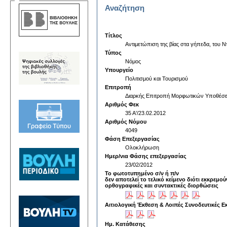
Αναζήτηση
Τίτλος
Aντιμετώπιση της βίας στα γήπεδα, του 
Τύπος
Νόμος
Υπουργείο
Πολιτισμού και Τουρισμού
Επιτροπή
Διαρκής Επιτροπή Μορφωτικών Υποθέσ
Αριθμός Φεκ
35 Α'/23.02.2012
Αριθμός Νόμου
4049
Φάση Επεξεργασίας
Ολοκλήρωση
Ημερ/νια Φάσης επεξεργασίας
23/02/2012
Το φωτοτυπημένο σ/ν ή π/ν
δεν αποτελεί το τελικό κείμενο διότι εκκρεμού
ορθογραφικές και συντακτικές διορθώσεις
Αιτιολογική Έκθεση & Λοιπές Συνοδευτικές Ε
Ημ. Κατάθεσης