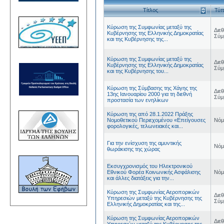
Τίτλος
Τύπ
Κύρωση της Συμφωνίας μεταξύ της
Διε
Κυβέρνησης της Ελληνικής Δημοκρατίας
Σύμ
και της Κυβέρνησης της...
Κύρωση της Συμφωνίας μεταξύ της
Διε
Κυβέρνησης της Ελληνικής Δημοκρατίας
Σύμ
και της Κυβέρνησης του...
Κύρωση της Σύμβασης της Χάγης της
Διε
13ης Ιανουαρίου 2000 για τη διεθνή
Σύμ
προστασία των ενηλίκων
Κύρωση της από 28.1.2022 Πράξης
Νομοθετικού Περιεχομένου «Επείγουσες
Νόμ
φορολογικές, τελωνειακές και...
Για την ενίσχυση της αμυντικής
Νόμ
θωράκισης της χώρας
Εκσυγχρονισμός του Ηλεκτρονικού
Εθνικού Φορέα Κοινωνικής Ασφάλισης
Νόμ
και άλλες διατάξεις για την...
Κύρωση της Συμφωνίας Αεροπορικών
Διε
Υπηρεσιών μεταξύ της Κυβέρνησης της
Σύμ
Ελληνικής Δημοκρατίας και της...
Κύρωση της Συμφωνίας Αεροπορικών
Διε
Υπηρεσιών μεταξύ της Κυβέρνησης της