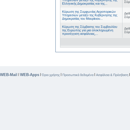
Σύμ
Ελληνικής Δημοκρατίας και της...
Κύρωση της Συμφωνίας Αεροπορικών
Διε
Υπηρεσιών μεταξύ της Κυβέρνησης της
Σύμ
Δημοκρατίας του Μαυρίκιου...
Κύρωση της Σύμβασης του Συμβουλίου
Διε
της Ευρώπης για μια ολοκληρωμένη
Σύμ
προσέγγιση ασφάλειας,...
WEB-Mail
WEB-Apps
|
|
|
|
Όροι χρήσης
Προσωπικά δεδομένα
Ασφάλεια & Πρόσβαση