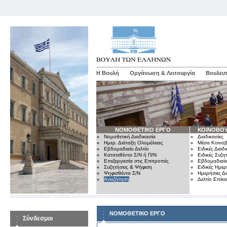
Η Βουλή
Οργάνωση & Λειτουργία
Βουλευτ
ΝΟΜΟΘΕΤΙΚΟ ΕΡΓΟ
ΚΟΙΝΟΒΟΥ
Νομοθετική Διαδικασία
Διαδικασίες
Ημερ. Διάταξη Ολομέλειας
Μέσα Κοινοβ
Εβδομαδιαίο Δελτίο
Ειδικές Διαδι
Κατατεθέντα Σ/Ν ή Π/Ν
Ειδικές Συζη
Επεξεργασία στις Επιτροπές
Εβδομαδιαίο
Συζητήσεις & Ψήφιση
Ειδικές Ημερ
Ψηφισθέντα Σ/Ν
Ημερήσιες Δ
Αναζήτηση
Δελτίο Επίκ
ΝΟΜΟΘΕΤΙΚΟ ΕΡΓΟ
Σύνδεσμοι