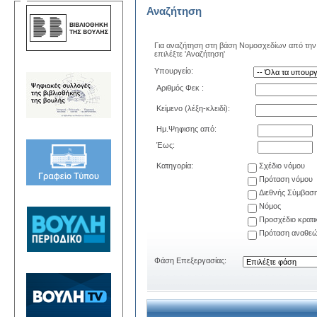
Αναζήτηση
Για αναζήτηση στη βάση Νομοσχεδίων από την 
επιλέξτε 'Αναζήτηση'
Υπουργείο:
Αριθμός Φεκ :
Κείμενο (λέξη-κλειδί):
Ημ.Ψηφισης από:
Έως:
Κατηγορία:
Σχέδιο νόμου
Πρόταση νόμου
Διεθνής Σύμβασ
Νόμος
Προσχέδιο κρατ
Πρόταση αναθεώ
Φάση Επεξεργασίας: