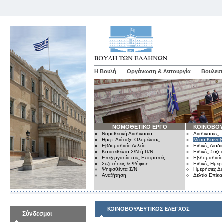
Η Βουλή
Οργάνωση & Λειτουργία
Βουλευτ
ΝΟΜΟΘΕΤΙΚΟ ΕΡΓΟ
ΚΟΙΝΟΒΟΥ
Νομοθετική Διαδικασία
Διαδικασίες
Ημερ. Διάταξη Ολομέλειας
Μέσα Κοινοβ
Εβδομαδιαίο Δελτίο
Ειδικές Διαδι
Κατατεθέντα Σ/Ν ή Π/Ν
Ειδικές Συζη
Επεξεργασία στις Επιτροπές
Εβδομαδιαίο
Συζητήσεις & Ψήφιση
Ειδικές Ημερ
Ψηφισθέντα Σ/Ν
Ημερήσιες Δ
Αναζήτηση
Δελτίο Επίκ
ΚΟΙΝΟΒΟΥΛΕΥΤΙΚΟΣ ΕΛΕΓΧΟΣ
Σύνδεσμοι