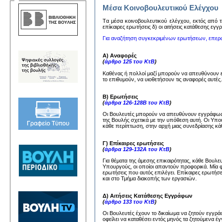
Μέσα Κοινοβουλευτικού Ελέγχου
Tα μέσα κoινoβoυλευτικoύ ελέγχoυ, εκτός από τη
επίκαιρες ερωτήσεις δ) oι αιτήσεις κατάθεσης εγ
Για αναζήτηση συγκεκριμένων ερωτήσεων, επερ
Α) Αναφορές
(
άρθρο 125 του ΚτΒ
)
Καθένας ή πολλοί μαζί μπορούν να απευθύνουν
το επιθυμούν, να υιοθετήσουν τις αναφορές αυτέ
Β) Ερωτήσεις
(
άρθρα 126-128Β του ΚτΒ
)
Οι Βουλευτές μπορούν να απευθύνουν εγγράφως 
της Βουλής σχετικά με την υπόθεση αυτή. Οι Υπ
κάθε περίπτωση, στην αρχή μιας συνεδρίασης κάθ
Γ) Επίκαιρες ερωτήσεις
(
άρθρα 129-132Α του ΚτΒ
)
Για θέματα της άμεσης επικαιρότητας, κάθε Βουλ
Υπουργούς, οι οποίοι απαντούν προφορικά. Μία 
ερωτήσεις που αυτός επιλέγει. Επίκαιρες ερωτήσ
και στο Τμήμα διακοπής των εργασιών.
Δ) Αιτήσεις Κατάθεσης Εγγράφων
(
άρθρο 133 του ΚτΒ
)
Οι Βουλευτές έχουν το δικαίωμα να ζητούν εγγ
οφείλει να καταθέσει εντός μηνός τα ζητούμενα