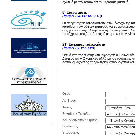
σχετικό με την ασφάλεια του Κράτους μυστικό.
Ε) Επερωτήσεις
(
άρθρα 134-137 του ΚτΒ
)
Οι επερωτήσεις αποσκοπούν στον έλεγχο της Κυβέ
κατάθεσης εγγράφων μπορούν να τις μετατρέψουν
συζητούνται στην Ολομέλεια της Βουλής των Ελλή
ταυτόχρονη συζήτησή τους, ή ακόμη και τη γενίκε
ΣΤ) Επίκαιρες επερωτήσεις
(
άρθρο 138 του ΚτΒ
)
Για θέματα της άμεσης επικαιρότητας οι Βουλευτέ
Δευτέρα στην Ολομέλεια αλλά και σε ορισμένες σ
Κανονισμός για τις επερωτήσεις εφαρμόζονται και 
Θέμα:
Αρ. Πρωτ:
Τύπος:
Συνοδος / Περίοδος:
Κοινοβουλευτική Ομάδα:
Βουλευτής:
Υπουργεία: