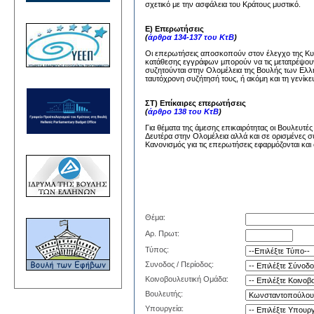
σχετικό με την ασφάλεια του Κράτους μυστικό.
Ε) Επερωτήσεις
(
άρθρα 134-137 του ΚτΒ
)
Οι επερωτήσεις αποσκοπούν στον έλεγχο της Κυβέ
κατάθεσης εγγράφων μπορούν να τις μετατρέψουν
συζητούνται στην Ολομέλεια της Βουλής των Ελλή
ταυτόχρονη συζήτησή τους, ή ακόμη και τη γενίκε
ΣΤ) Επίκαιρες επερωτήσεις
(
άρθρο 138 του ΚτΒ
)
Για θέματα της άμεσης επικαιρότητας οι Βουλευτέ
Δευτέρα στην Ολομέλεια αλλά και σε ορισμένες σ
Κανονισμός για τις επερωτήσεις εφαρμόζονται και 
Θέμα:
Αρ. Πρωτ:
Τύπος:
Συνοδος / Περίοδος:
Κοινοβουλευτική Ομάδα:
Βουλευτής:
Υπουργεία: