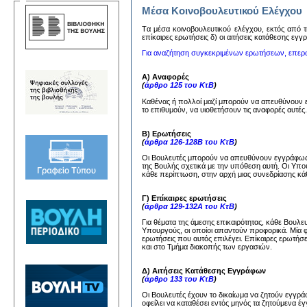
Μέσα Κοινοβουλευτικού Ελέγχου
Tα μέσα κoινoβoυλευτικoύ ελέγχoυ, εκτός από τη
επίκαιρες ερωτήσεις δ) oι αιτήσεις κατάθεσης εγ
Για αναζήτηση συγκεκριμένων ερωτήσεων, επερ
Α) Αναφορές
(
άρθρο 125 του ΚτΒ
)
Καθένας ή πολλοί μαζί μπορούν να απευθύνουν
το επιθυμούν, να υιοθετήσουν τις αναφορές αυτέ
Β) Ερωτήσεις
(
άρθρα 126-128Β του ΚτΒ
)
Οι Βουλευτές μπορούν να απευθύνουν εγγράφως 
της Βουλής σχετικά με την υπόθεση αυτή. Οι Υπ
κάθε περίπτωση, στην αρχή μιας συνεδρίασης κάθ
Γ) Επίκαιρες ερωτήσεις
(
άρθρα 129-132Α του ΚτΒ
)
Για θέματα της άμεσης επικαιρότητας, κάθε Βουλ
Υπουργούς, οι οποίοι απαντούν προφορικά. Μία 
ερωτήσεις που αυτός επιλέγει. Επίκαιρες ερωτήσ
και στο Τμήμα διακοπής των εργασιών.
Δ) Αιτήσεις Κατάθεσης Εγγράφων
(
άρθρο 133 του ΚτΒ
)
Οι Βουλευτές έχουν το δικαίωμα να ζητούν εγγ
οφείλει να καταθέσει εντός μηνός τα ζητούμενα