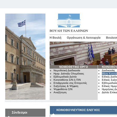
Η Βουλή
Οργάνωση & Λειτουργία
Βουλευτ
ΝΟΜΟΘΕΤΙΚΟ ΕΡΓΟ
ΚΟΙΝΟΒΟΥ
Νομοθετική Διαδικασία
Διαδικασίες
Ημερ. Διάταξη Ολομέλειας
Μέσα Κοινοβ
Εβδομαδιαίο Δελτίο
Ειδικές Διαδι
Κατατεθέντα Σ/Ν ή Π/Ν
Ειδικές Συζη
Επεξεργασία στις Επιτροπές
Εβδομαδιαίο
Συζητήσεις & Ψήφιση
Ειδικές Ημερ
Ψηφισθέντα Σ/Ν
Ημερήσιες Δ
Αναζήτηση
Δελτίο Επίκ
ΚΟΙΝΟΒΟΥΛΕΥΤΙΚΟΣ ΕΛΕΓΧΟΣ
Σύνδεσμοι