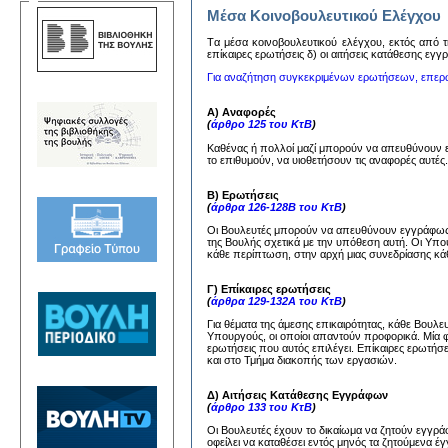
Μέσα Κοινοβουλευτικού Ελέγχου
Tα μέσα κoινoβoυλευτικoύ ελέγχoυ, εκτός από τη
επίκαιρες ερωτήσεις δ) oι αιτήσεις κατάθεσης εγ
Για αναζήτηση συγκεκριμένων ερωτήσεων, επερ
Α) Αναφορές
(
άρθρο 125 του ΚτΒ
)
Καθένας ή πολλοί μαζί μπορούν να απευθύνουν
το επιθυμούν, να υιοθετήσουν τις αναφορές αυτέ
Β) Ερωτήσεις
(
άρθρα 126-128Β του ΚτΒ
)
Οι Βουλευτές μπορούν να απευθύνουν εγγράφως 
της Βουλής σχετικά με την υπόθεση αυτή. Οι Υπ
κάθε περίπτωση, στην αρχή μιας συνεδρίασης κάθ
Γ) Επίκαιρες ερωτήσεις
(
άρθρα 129-132Α του ΚτΒ
)
Για θέματα της άμεσης επικαιρότητας, κάθε Βουλ
Υπουργούς, οι οποίοι απαντούν προφορικά. Μία 
ερωτήσεις που αυτός επιλέγει. Επίκαιρες ερωτήσ
και στο Τμήμα διακοπής των εργασιών.
Δ) Αιτήσεις Κατάθεσης Εγγράφων
(
άρθρο 133 του ΚτΒ
)
Οι Βουλευτές έχουν το δικαίωμα να ζητούν εγγ
οφείλει να καταθέσει εντός μηνός τα ζητούμενα