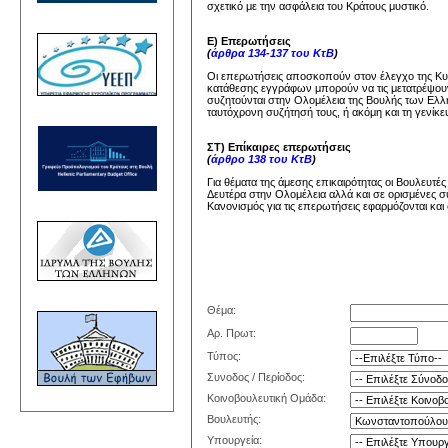
σχετικό με την ασφάλεια του Κράτους μυστικό.
Ε) Επερωτήσεις
(
άρθρα 134-137 του ΚτΒ
)
Οι επερωτήσεις αποσκοπούν στον έλεγχο της Κυβέ
κατάθεσης εγγράφων μπορούν να τις μετατρέψουν
συζητούνται στην Ολομέλεια της Βουλής των Ελλή
ταυτόχρονη συζήτησή τους, ή ακόμη και τη γενίκε
ΣΤ) Επίκαιρες επερωτήσεις
(
άρθρο 138 του ΚτΒ
)
Για θέματα της άμεσης επικαιρότητας οι Βουλευτέ
Δευτέρα στην Ολομέλεια αλλά και σε ορισμένες σ
Κανονισμός για τις επερωτήσεις εφαρμόζονται και 
Θέμα:
Αρ. Πρωτ:
Τύπος:
Συνοδος / Περίοδος:
Κοινοβουλευτική Ομάδα:
Βουλευτής:
Υπουργεία: