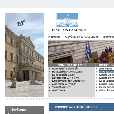
Η Βουλή
Οργάνωση & Λειτουργία
Βουλευτ
ΝΟΜΟΘΕΤΙΚΟ ΕΡΓΟ
ΚΟΙΝΟΒΟΥ
Νομοθετική Διαδικασία
Διαδικασίες
Ημερ. Διάταξη Ολομέλειας
Μέσα Κοινοβ
Εβδομαδιαίο Δελτίο
Ειδικές Διαδι
Κατατεθέντα Σ/Ν ή Π/Ν
Ειδικές Συζη
Επεξεργασία στις Επιτροπές
Εβδομαδιαίο
Συζητήσεις & Ψήφιση
Ειδικές Ημερ
Ψηφισθέντα Σ/Ν
Ημερήσιες Δ
Αναζήτηση
Δελτίο Επίκ
ΚΟΙΝΟΒΟΥΛΕΥΤΙΚΟΣ ΕΛΕΓΧΟΣ
Σύνδεσμοι