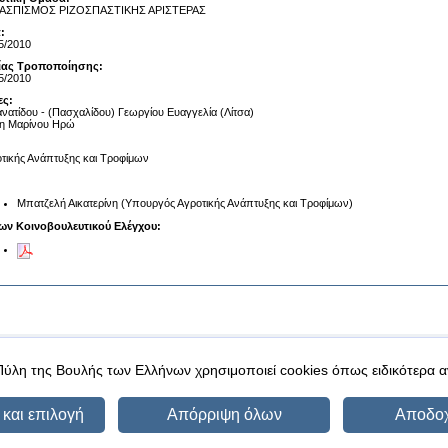
ΑΣΠΙΣΜΟΣ ΡΙΖΟΣΠΑΣΤΙΚΗΣ ΑΡΙΣΤΕΡΑΣ
:
5/2010
αίας Τροποποίησης:
5/2010
ες:
νατίδου - (Πασχαλίδου) Γεωργίου Ευαγγελία (Λίτσα)
τη Μαρίνου Ηρώ
τικής Ανάπτυξης και Τροφίμων
Μπατζελή Αικατερίνη (Υπουργός Αγροτικής Ανάπτυξης και Τροφίμων)
ων Κοινοβουλευτικού Ελέγχου:
|
|
 δεδομένα
Ασφάλεια & Πρόσβαση
Πύλη της Βουλής των Ελλήνων χρησιμοποιεί cookies όπως ειδικότερα 
και επιλογή
Απόρριψη όλων
Αποδο