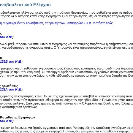
ινοβουλευτικού Ελέγχου
oβoυλευτικoύ ελέγχoυ, εκτός από την πρόταση δυσπιστίας, πoυ ρυθμίζεται από τo άρθρo 14
ωτήσεις δ) oι αιτήσεις κατάθεσης εγγράφων ε) oι επερωτήσεις, στ) oι επίκαιρες επερωτήσεις
ση συγκεκριμένων ερωτήσεων, επερωτήσεων, αναφορών κ.λ.π, πατήστε εδώ:
ς
 του ΚτΒ
)
ολλοί μαζί μπορούν να απευθύνουν εγγράφως και επωνύμως παράπονα ή αιτήματα στη Βου
, να υιοθετήσουν τις αναφορές αυτές. Ο Υπουργός είναι υποχρεωμένος, εντός είκοσι πέντε
ις
-128Β του ΚτΒ
)
ς μπορούν να απευθύνουν εγγράφως στους Υπουργούς ερωτήσεις για οποιαδήποτε δημόσια
σχετικά με την υπόθεση αυτή. Οι Υπουργοί οφείλουν να απαντούν εγγράφως στους ερωτώντες
ση, στην αρχή μιας συνεδρίασης κάθε εβδομάδα εγγράφονται στην ημερήσια διάταξη της Βου
ς ερωτήσεις
-132Α του ΚτΒ
)
ης άμεσης επικαιρότητας, κάθε Βουλευτής έχει δικαίωμα να υποβάλλει επίκαιρη ερώτηση π
ι οποίοι απαντούν προφορικά. Μία φορά τουλάχιστον την εβδομάδα, ο Πρωθυπουργός απαντά
υ αυτός επιλέγει. Επίκαιρες ερωτήσεις συζητούνται στην Ολομέλεια της Βουλής των Ελλήνω
μα διακοπής των εργασιών.
ς Κατάθεσης Εγγράφων
 του ΚτΒ
)
ς έχουν το δικαίωμα να ζητούν εγγράφως από τους Υπουργούς την κατάθεση εγγράφων σχε
καταθέσει εντός μηνός τα ζητούμενα έγγραφα. Πάντως δεν μπορούν να κατατεθούν έγγραφα π