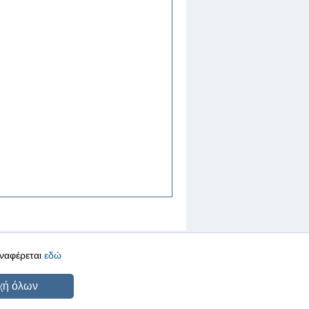
αναφέρεται
εδώ
CREATED BY
DOPE STUDIO
χή όλων