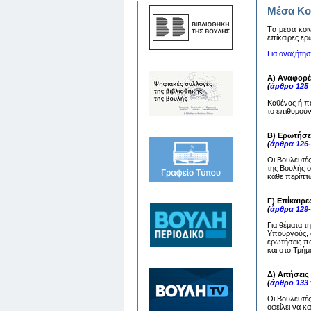
Μέσα Κο
Tα μέσα κoιν
επίκαιρες ερ
Για αναζήτη
Α) Αναφορέ
(
άρθρο 125
Καθένας ή π
το επιθυμούν
Β) Ερωτήσε
(
άρθρα 126
Οι Βουλευτέ
της Βουλής 
κάθε περίπτω
Γ) Επίκαιρε
(
άρθρα 129
Για θέματα τ
Υπουργούς, ο
ερωτήσεις πο
και στο Τμή
Δ) Αιτήσει
(
άρθρο 133
Οι Βουλευτέ
οφείλει να 