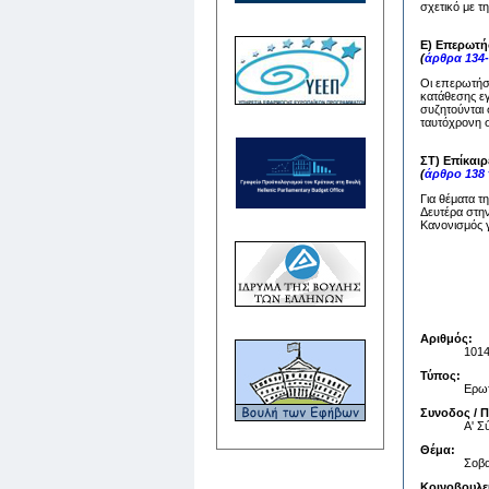
σχετικό με τ
Ε) Επερωτή
(
άρθρα 134-
Οι επερωτήσε
κατάθεσης ε
συζητούνται 
ταυτόχρονη σ
ΣΤ) Επίκαι
(
άρθρο 138
Για θέματα τ
Δευτέρα στην
Κανονισμός γ
Αριθμός:
101
Τύπος:
Ερωτ
Συνοδος / 
Α' 
Θέμα:
Σοβα
Κοινοβουλε