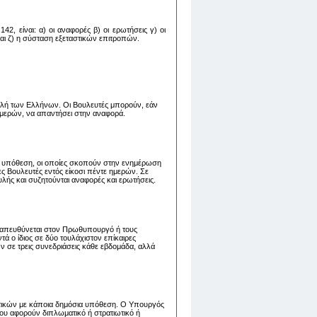
2, είναι: α) oι αναφoρές β) oι ερωτήσεις γ) oι
 και ζ) η σύσταση εξεταστικών επιτροπών.
λή των Ελλήνων. Οι Βουλευτές μπορούν, εάν
 ημερών, να απαντήσει στην αναφορά.
 υπόθεση, οι οποίες σκοπούν στην ενημέρωση
 Βουλευτές εντός είκοσι πέντε ημερών. Σε
λής και συζητούνται αναφορές και ερωτήσεις.
ου απευθύνεται στον Πρωθυπουργό ή τους
 ο ίδιος σε δύο τουλάχιστον επίκαιρες
ν σε τρεις συνεδριάσεις κάθε εβδομάδα, αλλά
τικών με κάποια δημόσια υπόθεση. Ο Υπουργός
ου αφορούν διπλωματικό ή στρατιωτικό ή