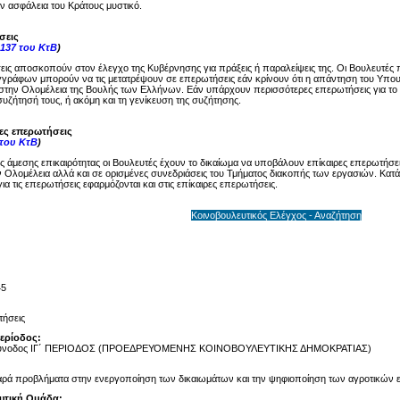
ην ασφάλεια του Κράτους μυστικό.
σεις
137 του ΚτΒ
)
ις αποσκοπούν στον έλεγχο της Κυβέρνησης για πράξεις ή παραλείψεις της. Οι Βουλευτές 
γγράφων μπορούν να τις μετατρέψουν σε επερωτήσεις εάν κρίνουν ότι η απάντηση του Υπου
στην Ολομέλεια της Βουλής των Ελλήνων. Εάν υπάρχουν περισσότερες επερωτήσεις για το ί
υζήτησή τους, ή ακόμη και τη γενίκευση της συζήτησης.
ρες επερωτήσεις
 του ΚτΒ
)
ης άμεσης επικαιρότητας οι Βουλευτές έχουν το δικαίωμα να υποβάλουν επίκαιρες επερωτήσει
 Ολομέλεια αλλά και σε ορισμένες συνεδριάσεις του Τμήματος διακοπής των εργασιών. Κατά 
ια τις επερωτήσεις εφαρμόζονται και στις επίκαιρες επερωτήσεις.
Κοινοβουλευτικός Ελέγχος - Αναζήτηση
45
ήσεις
Περίοδος:
Σύνοδος ΙΓ΄ ΠΕΡΙΟΔΟΣ (ΠΡΟΕΔΡΕΥΟΜΕΝΗΣ ΚΟΙΝΟΒΟΥΛΕΥΤΙΚΗΣ ΔΗΜΟΚΡΑΤΙΑΣ)
ρά προβλήματα στην ενεργοποίηση των δικαιωμάτων και την ψηφιοποίηση των αγροτικών 
υτική Ομάδα: