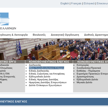
English
|
Français
|
Ελληνικά
|
Επικοινω
γάνωση & Λειτουργία
Βουλευτές
Διοικητική Οργάνωση
Διεθνείς Δραστηρι
ΕΤΙΚΟ ΕΡΓΟ
ΚΟΙΝΟΒΟΥΛΕΥΤΙΚΟΣ ΕΛΕΓΧΟΣ
ΚΟΙΝΟΒΟΥΛΕΥΤΙΚΕΣ Ε
αδικασία
Διαδικασίες
Κατηγορίες
 Ολομέλειας
Μέσα Κοινοβουλευτικού Ελέγχου
Συνεδριάσεις/Πρακτικά
ελτίο
Ειδικές Διαδικασίες
Εκθέσεις - Πορίσματα
/Ν ή Π/Ν
Ειδικές Συζητήσεις και Αποφάσεις
Ευρετήρια Πρακτικών Επιτ
τις Επιτροπές
Εβδομαδιαίο Δελτίο
Δραστηριότητες
Ψήφιση
Ειδικές Ημερήσιες Διατάξεις
Εβδομαδιαίο Δελτίο
/Ν
Ημερήσιες Διατάξεις Επερωτήσεων
Μηνιαίο Δελτίο
Δελτίο Επίκαιρων Ερωτήσεων
ΥΛΕΥΤΙΚΟΣ ΕΛΕΓΧΟΣ