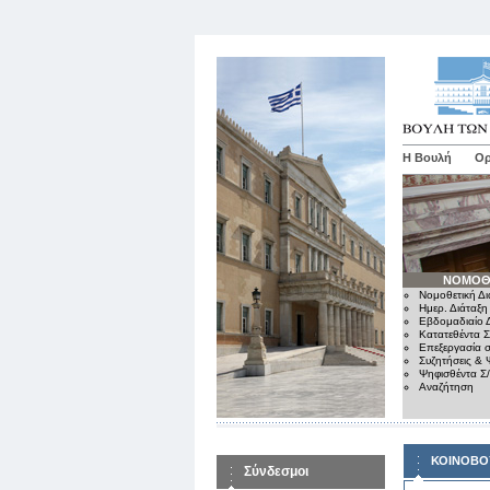
Η Βουλή
Ορ
ΝΟΜΟΘ
Νομοθετική Δι
Ημερ. Διάταξη
Εβδομαδιαίο Δ
Κατατεθέντα Σ
Επεξεργασία σ
Συζητήσεις & 
Ψηφισθέντα Σ
Αναζήτηση
ΚΟΙΝΟΒΟ
Σύνδεσμοι