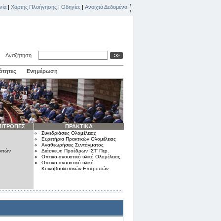
νία
|
Χάρτης Πλοήγησης
|
Οδηγίες
|
Ανοιχτά Δεδομένα
Αναζήτηση
ότητες
Ενημέρωση
ΠΙΤΡΟΠΕΣ
ΠΡΑΚΤΙΚΑ
Συνεδριάσεις Ολομέλειας
Ευρετήρια Πρακτικών Ολομέλειας
Αναθεωρήσεις Συντάγματος
ροπών
Διάσκεψη Προέδρων ΙΣΤ' Περ.
Οπτικο-ακουστικό υλικό Ολομέλειας
Οπτικο-ακουστικό υλικό
Κοινοβουλευτικών Επιτροπών