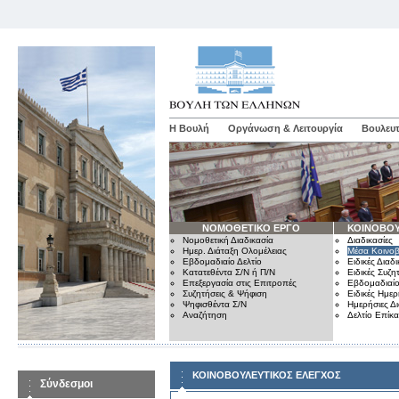
Η Βουλή
Οργάνωση & Λειτουργία
Βουλευτ
ΝΟΜΟΘΕΤΙΚΟ ΕΡΓΟ
ΚΟΙΝΟΒΟΥ
Νομοθετική Διαδικασία
Διαδικασίες
Ημερ. Διάταξη Ολομέλειας
Μέσα Κοινοβ
Εβδομαδιαίο Δελτίο
Ειδικές Διαδι
Κατατεθέντα Σ/Ν ή Π/Ν
Ειδικές Συζη
Επεξεργασία στις Επιτροπές
Εβδομαδιαίο
Συζητήσεις & Ψήφιση
Ειδικές Ημερ
Ψηφισθέντα Σ/Ν
Ημερήσιες Δ
Αναζήτηση
Δελτίο Επίκ
ΚΟΙΝΟΒΟΥΛΕΥΤΙΚΟΣ ΕΛΕΓΧΟΣ
Σύνδεσμοι