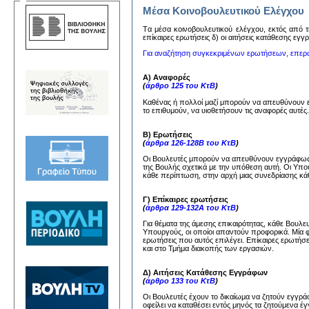
Μέσα Κοινοβουλευτικού Ελέγχου
Tα μέσα κoινoβoυλευτικoύ ελέγχoυ, εκτός από τη
επίκαιρες ερωτήσεις δ) oι αιτήσεις κατάθεσης εγ
Για αναζήτηση συγκεκριμένων ερωτήσεων, επερ
Α) Αναφορές
(
άρθρο 125 του ΚτΒ
)
Καθένας ή πολλοί μαζί μπορούν να απευθύνουν
το επιθυμούν, να υιοθετήσουν τις αναφορές αυτέ
Β) Ερωτήσεις
(
άρθρα 126-128Β του ΚτΒ
)
Οι Βουλευτές μπορούν να απευθύνουν εγγράφως 
της Βουλής σχετικά με την υπόθεση αυτή. Οι Υπ
κάθε περίπτωση, στην αρχή μιας συνεδρίασης κάθ
Γ) Επίκαιρες ερωτήσεις
(
άρθρα 129-132Α του ΚτΒ
)
Για θέματα της άμεσης επικαιρότητας, κάθε Βουλ
Υπουργούς, οι οποίοι απαντούν προφορικά. Μία 
ερωτήσεις που αυτός επιλέγει. Επίκαιρες ερωτήσ
και στο Τμήμα διακοπής των εργασιών.
Δ) Αιτήσεις Κατάθεσης Εγγράφων
(
άρθρο 133 του ΚτΒ
)
Οι Βουλευτές έχουν το δικαίωμα να ζητούν εγγ
οφείλει να καταθέσει εντός μηνός τα ζητούμενα