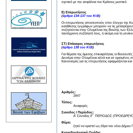
σχετικό με την ασφάλεια του Κράτους μυστικό.
Ε) Επερωτήσεις
(
άρθρα 134-137 του ΚτΒ
)
Οι επερωτήσεις αποσκοπούν στον έλεγχο της Κυβέ
κατάθεσης εγγράφων μπορούν να τις μετατρέψουν
συζητούνται στην Ολομέλεια της Βουλής των Ελλή
ταυτόχρονη συζήτησή τους, ή ακόμη και τη γενίκε
ΣΤ) Επίκαιρες επερωτήσεις
(
άρθρο 138 του ΚτΒ
)
Για θέματα της άμεσης επικαιρότητας οι Βουλευτέ
Δευτέρα στην Ολομέλεια αλλά και σε ορισμένες σ
Κανονισμός για τις επερωτήσεις εφαρμόζονται και 
Αριθμός:
2847
Τύπος:
Αναφορές
Συνοδος / Περίοδος:
Α' Σύνοδος ΙΓ΄ ΠΕΡΙΟΔΟΣ (ΠΡΟΕΔΡ
Θέμα:
ζητεί να οριστεί ως έδρα του νέου Δήμου
Κοινοβουλευτική Ομάδα: