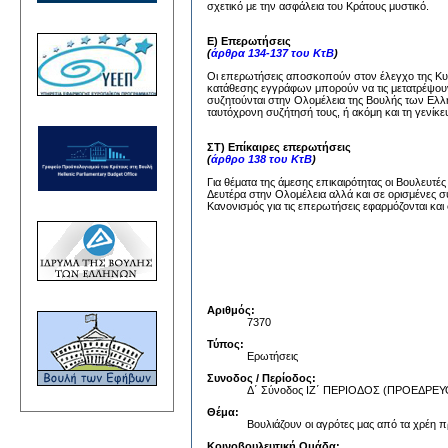
σχετικό με την ασφάλεια του Κράτους μυστικό.
Ε) Επερωτήσεις
(
άρθρα 134-137 του ΚτΒ
)
Οι επερωτήσεις αποσκοπούν στον έλεγχο της Κυβέ
κατάθεσης εγγράφων μπορούν να τις μετατρέψουν
συζητούνται στην Ολομέλεια της Βουλής των Ελλή
ταυτόχρονη συζήτησή τους, ή ακόμη και τη γενίκε
ΣΤ) Επίκαιρες επερωτήσεις
(
άρθρο 138 του ΚτΒ
)
Για θέματα της άμεσης επικαιρότητας οι Βουλευτέ
Δευτέρα στην Ολομέλεια αλλά και σε ορισμένες σ
Κανονισμός για τις επερωτήσεις εφαρμόζονται και 
Αριθμός:
7370
Τύπος:
Ερωτήσεις
Συνοδος / Περίοδος:
Δ΄ Σύνοδος ΙΖ΄ ΠΕΡΙΟΔΟΣ (ΠΡΟΕΔΡ
Θέμα:
Βουλιάζουν οι αγρότες μας από τα χρέη π
Κοινοβουλευτική Ομάδα: