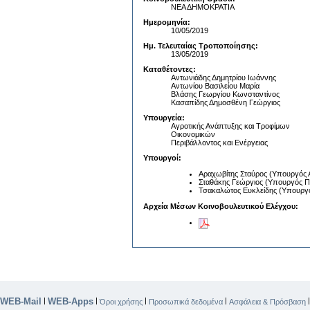
ΝΕΑ ΔΗΜΟΚΡΑΤΙΑ
Ημερομηνία:
10/05/2019
Ημ. Τελευταίας Τροποποίησης:
13/05/2019
Καταθέτοντες:
Αντωνιάδης Δημητρίου Ιωάννης
Αντωνίου Βασιλείου Μαρία
Βλάσης Γεωργίου Κωνσταντίνος
Κασαπίδης Δημοσθένη Γεώργιος
Υπουργεία:
Αγροτικής Ανάπτυξης και Τροφίμων
Οικονομικών
Περιβάλλοντος και Ενέργειας
Υπουργοί:
Αραχωβίτης Σταύρος (Υπουργός 
Σταθάκης Γεώργιος (Υπουργός Πε
Τσακαλώτος Ευκλείδης (Υπουργό
Αρχεία Μέσων Κοινοβουλευτικού Ελέγχου:
WEB-Mail
WEB-Apps
|
|
|
|
Όροι χρήσης
Προσωπικά δεδομένα
Ασφάλεια & Πρόσβαση