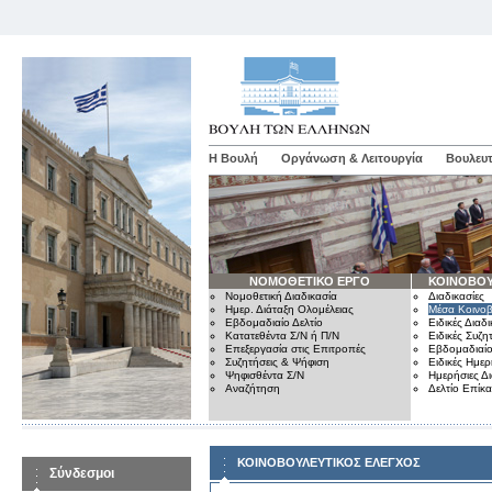
Η Βουλή
Οργάνωση & Λειτουργία
Βουλευτ
ΝΟΜΟΘΕΤΙΚΟ ΕΡΓΟ
ΚΟΙΝΟΒΟΥ
Νομοθετική Διαδικασία
Διαδικασίες
Ημερ. Διάταξη Ολομέλειας
Μέσα Κοινοβ
Εβδομαδιαίο Δελτίο
Ειδικές Διαδι
Κατατεθέντα Σ/Ν ή Π/Ν
Ειδικές Συζη
Επεξεργασία στις Επιτροπές
Εβδομαδιαίο
Συζητήσεις & Ψήφιση
Ειδικές Ημερ
Ψηφισθέντα Σ/Ν
Ημερήσιες Δ
Αναζήτηση
Δελτίο Επίκ
ΚΟΙΝΟΒΟΥΛΕΥΤΙΚΟΣ ΕΛΕΓΧΟΣ
Σύνδεσμοι