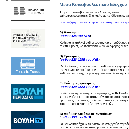
Μέσα Κοινοβουλευτικού Ελέγχου
Tα μέσα κoινoβoυλευτικoύ ελέγχoυ, εκτός από τη
επίκαιρες ερωτήσεις δ) oι αιτήσεις κατάθεσης εγ
Για αναζήτηση συγκεκριμένων ερωτήσεων, επερ
Α) Αναφορές
(
άρθρο 125 του ΚτΒ
)
Καθένας ή πολλοί μαζί μπορούν να απευθύνουν
το επιθυμούν, να υιοθετήσουν τις αναφορές αυτέ
Β) Ερωτήσεις
(
άρθρα 126-128Β του ΚτΒ
)
Οι Βουλευτές μπορούν να απευθύνουν εγγράφως 
της Βουλής σχετικά με την υπόθεση αυτή. Οι Υπ
κάθε περίπτωση, στην αρχή μιας συνεδρίασης κάθ
Γ) Επίκαιρες ερωτήσεις
(
άρθρα 129-132Α του ΚτΒ
)
Για θέματα της άμεσης επικαιρότητας, κάθε Βουλ
Υπουργούς, οι οποίοι απαντούν προφορικά. Μία 
ερωτήσεις που αυτός επιλέγει. Επίκαιρες ερωτήσ
και στο Τμήμα διακοπής των εργασιών.
Δ) Αιτήσεις Κατάθεσης Εγγράφων
(
άρθρο 133 του ΚτΒ
)
Οι Βουλευτές έχουν το δικαίωμα να ζητούν εγγ
οφείλει να καταθέσει εντός μηνός τα ζητούμενα